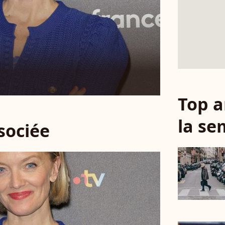
Top a
la se
ssociée