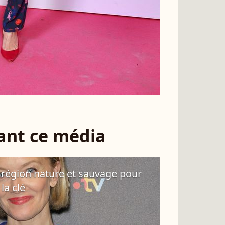
sant ce média
 région nature et sauvage pour
la clé