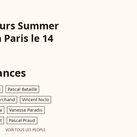
 Jours Summer
Paris le 14
ances
e
Pascal Bataille
archand
Vincent Niclo
a
Vanessa Paradis
t
Pascal Praud
VOIR TOUS LES PEOPLE