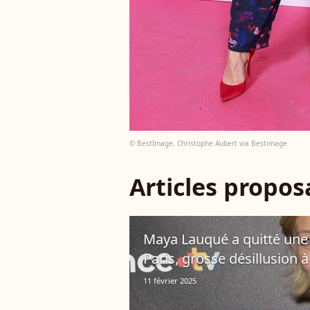
© BestImage, Christophe Aubert via Bestimage
Articles propo
Maya Lauqué a quitté une
Paris, grosse désillusion à 
11 février 2025