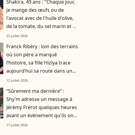
Shakira, 49 ans : "Chaque jour,
je mange des œufs ou de
l'avocat avec de l'huile d'olive,
de la tomate, du sel marin et un
smoothie"
22 juillet 2026
Franck Ribéry : loin des terrains
où son père a marqué
l’histoire, sa fille Hiziya trace
aujourd’hui sa route dans un
tout autre univers
12 juillet 2026
“Sûrement ma dernière” :
Shy’m adresse un message à
Jérémy Frérot quelques heures
avant un événement qu'ils ont
vécu ensemble
17 juillet 2026