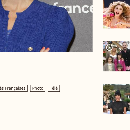
player2
és Françaises
Photo
Télé