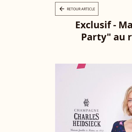
arrow_left
RETOUR ARTICLE
Exclusif - M
Party" au 