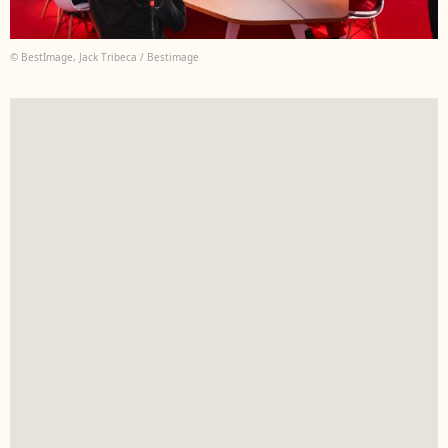
© BestImage, Jack Tribeca / Bestimage