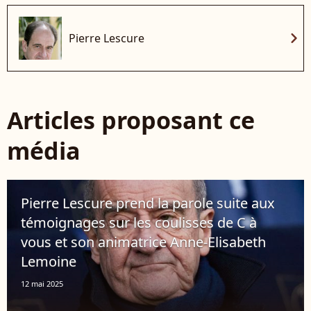
chevron_right
Pierre Lescure
Articles proposant ce
média
Pierre Lescure prend la parole suite aux
témoignages sur les coulisses de C à
vous et son animatrice Anne-Elisabeth
Lemoine
12 mai 2025