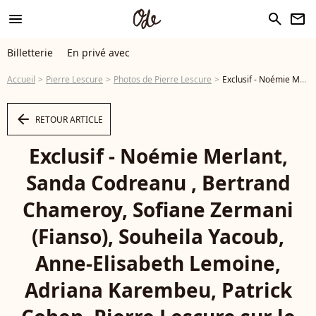
menu
search
newsletter
Billetterie
En privé avec
Accueil
Pierre Lescure
Photos de Pierre Lescure
Exclusif - Noémie Merlant, Sanda Codreanu , Bertrand Chameroy, Sofiane Zermani (Fianso), Souheila Yacoub, Anne-Elisabeth Lemoine, Adriana Karembeu, Patrick Cohen, Pierre Lescure sur le plateau de 'émission "C à vous" lors du 77ème Festival International du Film de Cannes le 17 mai 2024. © Jack Tribeca / Bestimage - Photo
arrow_left
RETOUR ARTICLE
Exclusif - Noémie Merlant,
Sanda Codreanu , Bertrand
Chameroy, Sofiane Zermani
(Fianso), Souheila Yacoub,
Anne-Elisabeth Lemoine,
Adriana Karembeu, Patrick