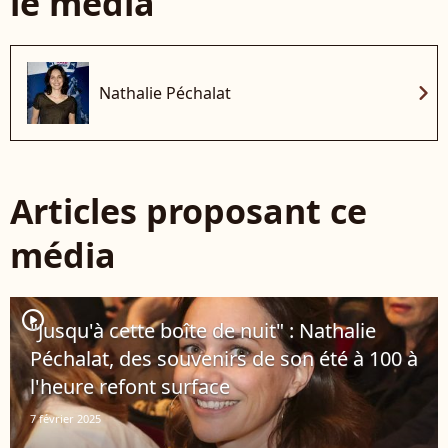
le média
chevron_right
Nathalie Péchalat
Articles proposant ce
média
player2
"Jusqu'à cette boîte de nuit" : Nathalie
Péchalat, des souvenirs de son été à 100 à
l'heure refont surface
7 février 2025