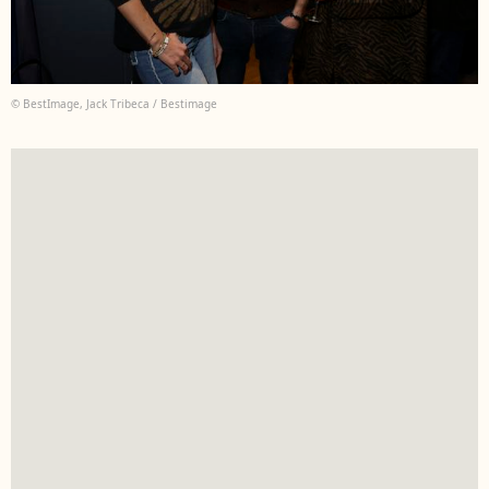
© BestImage, Jack Tribeca / Bestimage