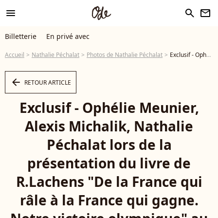
menu
search
newsletter
Billetterie
En privé avec
Accueil
Nathalie Péchalat
Photos de Nathalie Péchalat
Exclusif - Ophélie Meunier, Alexis Michalik, Nathalie Péchalat lors de la présentation du livre de R.Lachens "De la France qui râle à la France qui gagne. Notre victoire olympique" au club We Are à Paris le 21 janvier 2025. Ce livre propose une plongée inédite dans les coulisses de Paris 2024 © Jack Tribeca / Bestimage - Photo
arrow_left
RETOUR ARTICLE
Exclusif - Ophélie Meunier,
Alexis Michalik, Nathalie
Péchalat lors de la
présentation du livre de
R.Lachens "De la France qui
râle à la France qui gagne.