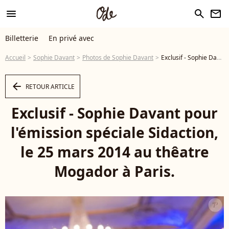
menu
search
newsletter
Billetterie
En privé avec
Accueil
Sophie Davant
Photos de Sophie Davant
Exclusif - Sophie Davant pour l'émission spéciale Sidaction, le 25 mars 2014 au thêatre Mogador à Paris. - Photo
arrow_left
RETOUR ARTICLE
Exclusif - Sophie Davant pour
l'émission spéciale Sidaction,
le 25 mars 2014 au thêatre
Mogador à Paris.