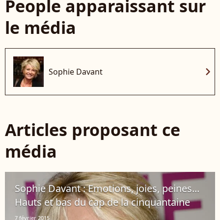
People apparaissant sur
le média
chevron_right
Sophie Davant
Articles proposant ce
média
Sophie Davant : Emotions, joies, peines...
Hauts et bas du cap de la cinquantaine
7 février 2015