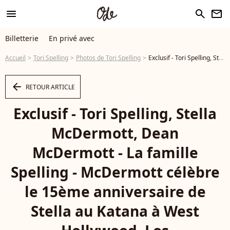
menu
search
newsletter
Billetterie
En privé avec
Accueil
Tori Spelling
Photos de Tori Spelling
Exclusif - Tori Spelling, Stella McDermott, Dean McDermott - La famille Spelling - McDermott célèbre le 15ème anniversaire de Stella au Katana à West Hollywood, Los Angeles,Californie, Etats-Unis, le 11 juin 2023.
arrow_left
RETOUR ARTICLE
Exclusif - Tori Spelling, Stella
McDermott, Dean
McDermott - La famille
Spelling - McDermott célèbre
le 15ème anniversaire de
Stella au Katana à West