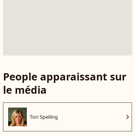
People apparaissant sur
le média
chevron_right
Tori Spelling