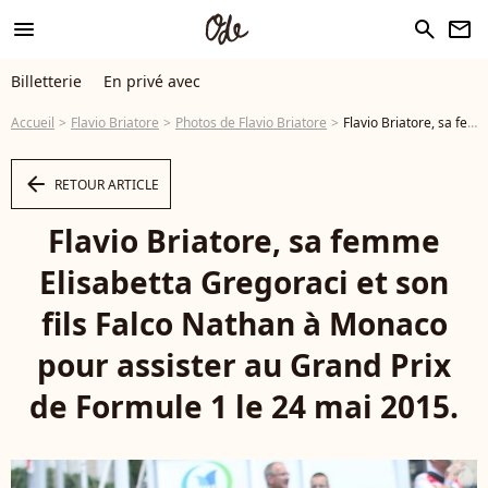
menu
search
newsletter
Billetterie
En privé avec
Accueil
Flavio Briatore
Photos de Flavio Briatore
Flavio Briatore, sa femme Elisabetta Gregoraci et son fils Falco Nathan à Monaco pour assister au Grand Prix de Formule 1 le 24 mai 2015. - Photo
arrow_left
RETOUR ARTICLE
Flavio Briatore, sa femme
Elisabetta Gregoraci et son
fils Falco Nathan à Monaco
pour assister au Grand Prix
de Formule 1 le 24 mai 2015.