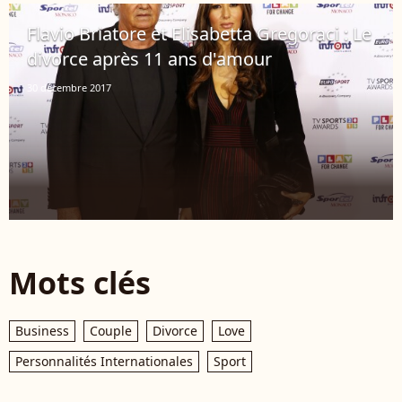
Flavio Briatore et Elisabetta Gregoraci : Le
divorce après 11 ans d'amour
30 décembre 2017
Mots clés
Business
Couple
Divorce
Love
Personnalités Internationales
Sport