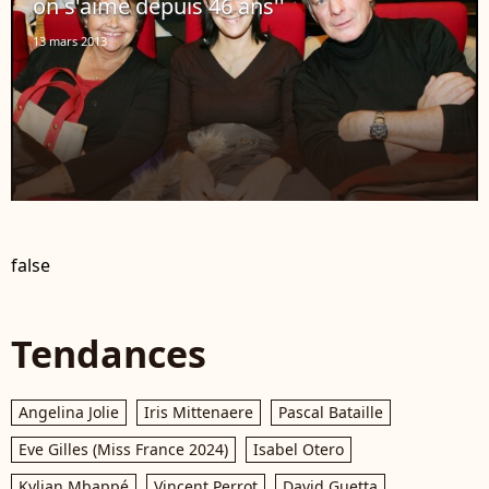
on s'aime depuis 46 ans''
13 mars 2013
false
Tendances
Angelina Jolie
Iris Mittenaere
Pascal Bataille
Eve Gilles (Miss France 2024)
Isabel Otero
Kylian Mbappé
Vincent Perrot
David Guetta