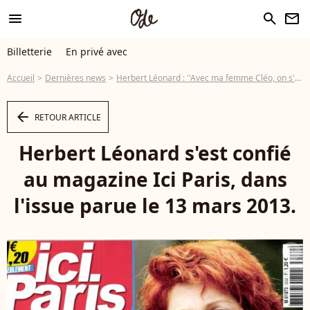
menu
search
newsletter
Billetterie
En privé avec
Accueil
Dernières news
Herbert Léonard : ''Avec ma femme Cléo, on s'aime depuis 46 ans''
arrow_left
RETOUR ARTICLE
Herbert Léonard s'est confié
au magazine Ici Paris, dans
l'issue parue le 13 mars 2013.