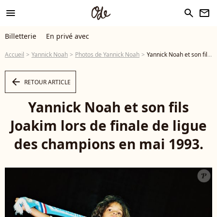
menu
search
newsletter
Billetterie
En privé avec
Accueil
Yannick Noah
Photos de Yannick Noah
Yannick Noah et son fils Joakim lors de finale de ligue des champions en mai 1993. - Photo
arrow_left
RETOUR ARTICLE
Yannick Noah et son fils
Joakim lors de finale de ligue
des champions en mai 1993.