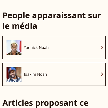
People apparaissant sur
le média
chevron_right
Yannick Noah
chevron_right
Joakim Noah
Articles proposant ce