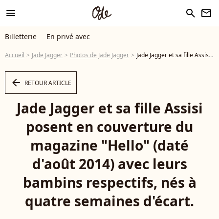
menu
search
newsletter
Billetterie
En privé avec
Accueil
Jade Jagger
Photos de Jade Jagger
Jade Jagger et sa fille Assisi posent en couverture du magazine "Hello" (daté d'août 2014) avec leurs bambins respectifs, nés à quatre semaines d'écart. - Photo
arrow_left
RETOUR ARTICLE
Jade Jagger et sa fille Assisi
posent en couverture du
magazine "Hello" (daté
d'août 2014) avec leurs
bambins respectifs, nés à
quatre semaines d'écart.