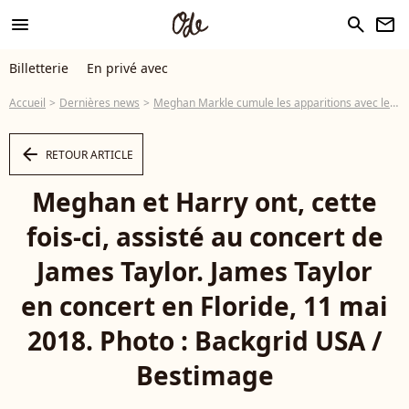
menu
search
newsletter
Billetterie
En privé avec
Accueil
Dernières news
Meghan Markle cumule les apparitions avec le prince Harry : nouvelle photo du couple avec une pointure américaine
arrow_left
RETOUR ARTICLE
Meghan et Harry ont, cette
fois-ci, assisté au concert de
James Taylor. James Taylor
en concert en Floride, 11 mai
2018. Photo : Backgrid USA /
Bestimage