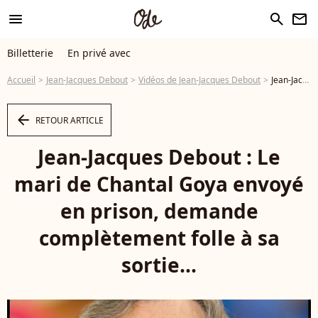
menu
search
newsletter
Billetterie
En privé avec
Accueil
Jean-Jacques Debout
Vidéos de Jean-Jacques Debout
Jean-Jacques Debout : Le mari de Chantal Goya envoyé en prison, demande complètement folle à sa sortie... - Vidéo
arrow_left
RETOUR ARTICLE
Jean-Jacques Debout : Le
mari de Chantal Goya envoyé
en prison, demande
complètement folle à sa
sortie...