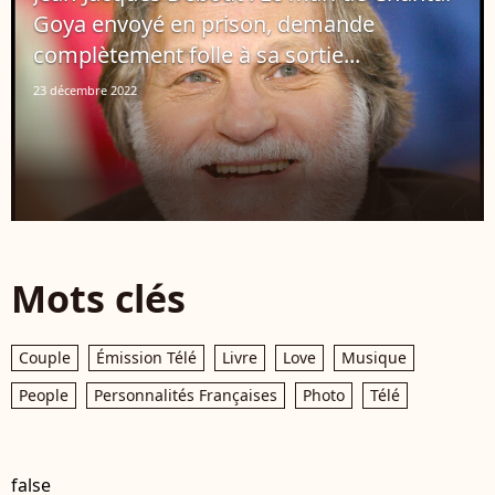
Goya envoyé en prison, demande
complètement folle à sa sortie...
23 décembre 2022
Mots clés
Couple
Émission Télé
Livre
Love
Musique
People
Personnalités Françaises
Photo
Télé
false