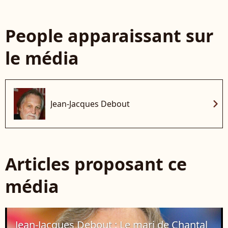
People apparaissant sur
le média
chevron_right
Jean-Jacques Debout
Articles proposant ce
média
Jean-Jacques Debout : Le mari de Chantal