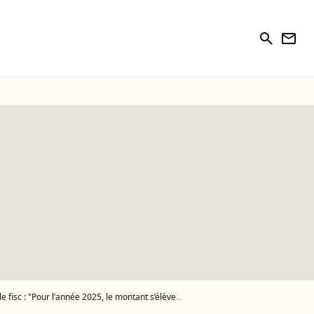
search
newsletter
ur l’année 2025, le montant s’élève à 127 000 euros"