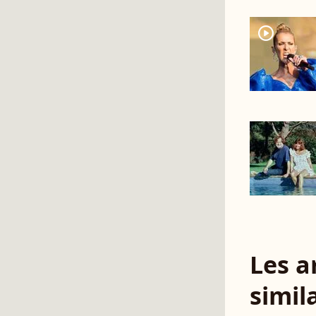
player2
Les a
simil