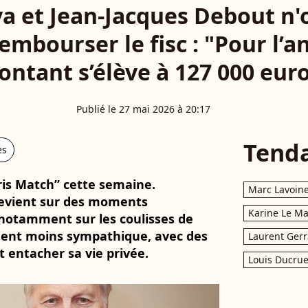
a et Jean-Jacques Debout n'
rembourser le fisc : "Pour l’a
ntant s’élève à 127 000 eur
Publié le 27 mai 2026 à 20:17
Tend
es
ris Match” cette semaine.
Marc Lavoin
evient sur des moments
Karine Le M
 notamment sur les coulisses de
tement moins sympathique, avec des
Laurent Gerr
t entacher sa vie privée.
Louis Ducrue