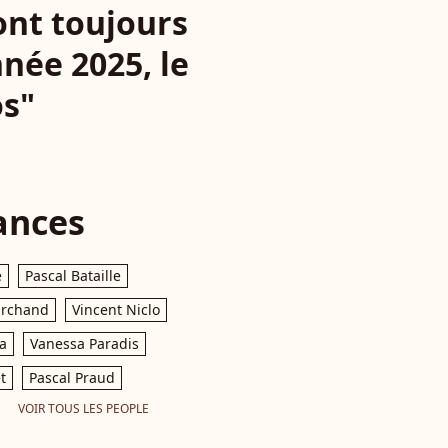
ont toujours
nnée 2025, le
os"
ances
e
Pascal Bataille
archand
Vincent Niclo
a
Vanessa Paradis
t
Pascal Praud
VOIR TOUS LES PEOPLE