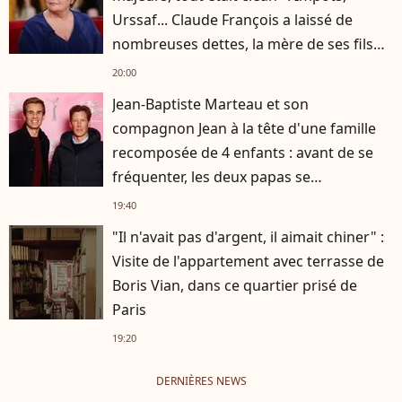
Urssaf... Claude François a laissé de
nombreuses dettes, la mère de ses fils
s'est occupée de tout
20:00
Jean-Baptiste Marteau et son
compagnon Jean à la tête d'une famille
recomposée de 4 enfants : avant de se
fréquenter, les deux papas se
connaissaient depuis des années
19:40
"Il n'avait pas d'argent, il aimait chiner" :
Visite de l'appartement avec terrasse de
Boris Vian, dans ce quartier prisé de
Paris
19:20
DERNIÈRES NEWS