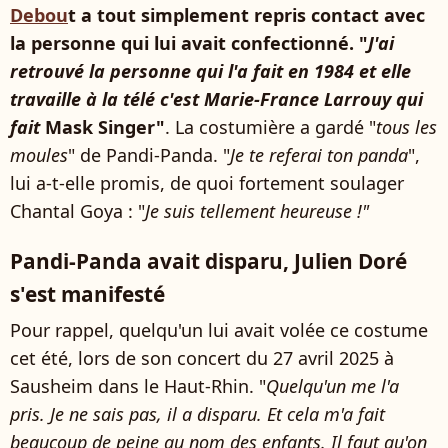
Debou
t a tout simplement repris contact avec
la personne qui lui avait confectionné. "
J'ai
retrouvé la personne qui l'a fait en 1984 et elle
travaille à la télé c'est Marie-France Larrouy qui
fait
Mask Singer"
. La costumière a gardé "
tous les
moules
" de Pandi-Panda. "
Je te referai ton panda
",
lui a-t-elle promis, de quoi fortement soulager
Chantal Goya : "
Je suis tellement heureuse !"
Pandi-Panda avait disparu, Julien Doré
s'est manifesté
Pour rappel, quelqu'un lui avait volée ce costume
cet été, lors de son concert du 27 avril 2025 à
Sausheim dans le Haut-Rhin. "
Quelqu'un me l'a
pris. Je ne sais pas, il a disparu. Et cela m'a fait
beaucoup de peine au nom des enfants. Il faut qu'on