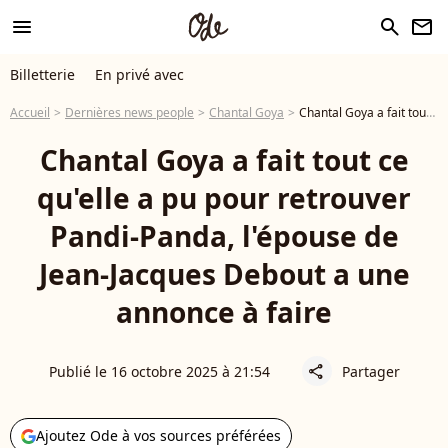
menu
search
newsletter
Billetterie
En privé avec
Accueil
Dernières news people
Chantal Goya
Chantal Goya a fait tout ce qu'elle a pu pour retrouver Pandi-Panda, l'épouse de Jean-Jacques Debout a une annonce à faire
Chantal Goya a fait tout ce
qu'elle a pu pour retrouver
Pandi-Panda, l'épouse de
Jean-Jacques Debout a une
annonce à faire
Publié le 16 octobre 2025 à 21:54
Partager
share
Ajoutez Ode à vos sources préférées