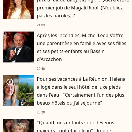
premier job de Magali Ripoll (N'oubliez
pas les paroles) ?
21:09
Après les incendies, Michel Leeb s’offre
une parenthèse en famille avec ses filles
et ses petits-enfants au Bassin
d'Arcachon
20:40
Pour ses vacances à La Réunion, Helena
player2
a logé dans le seul hôtel de luxe pieds
dans l'eau : "Certainement l’un des plus
beaux hôtels où j’ai séjourné"
20:20
"Quand mes enfants sont devenus
majeurs, tout était clean" : Impôts,