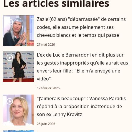
Les articles similaires
Zazie (62 ans) "débarrassée" de certains
player2
codes, elle assume pleinement ses
cheveux blancs et le temps qui passe
27 mai 2026
L'ex de Lucie Bernardoni en dit plus sur
player2
les gestes inappropriés qu'elle aurait eus
envers leur fille : "Elle m'a envoyé une
vidéo"
17 février 2026
"J'aimerais beaucoup" : Vanessa Paradis
player2
répond à la proposition inattendue de
son ex Lenny Kravitz
23 juin 2026