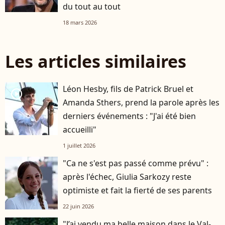
du tout au tout
18 mars 2026
Les articles similaires
Léon Hesby, fils de Patrick Bruel et
player2
Amanda Sthers, prend la parole après les
derniers événements : "J'ai été bien
accueilli"
1 juillet 2026
"Ca ne s'est pas passé comme prévu" :
après l'échec, Giulia Sarkozy reste
optimiste et fait la fierté de ses parents
22 juin 2026
"J’ai vendu ma belle maison dans le Val-