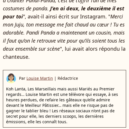
à chanter Pandi-Panda, c’est de t’offrir l’un de mes
costumes de panda.
J’en ai deux, le deuxième il est
pour toi
"
, avait-il ainsi écrit sur Instagram. "
Merci
mon Juju, ton message me fait chaud au cœur ! Tu es
adorable. Pandi Panda a maintenant un cousin, mais
il faut qu’on le retrouve vite pour qu’ils soient tous les
deux ensemble sur scène
", lui avait alors répondu la
chanteuse.
Par
Louise Martin
|
Rédactrice
Koh Lanta, Les Marseillais mais aussi Mariés au Premier
regards… Louise Martin est une télévore qui essaye, à ses
heures perdues, de refaire les gâteaux qu’elle admire
devant le Meilleur Pâtissier… mais elle ne risque pas de
gagner le tablier bleu ! Les réseaux sociaux n’ont pas de
secret pour elle, les derniers scoops, les dernières
émissions, elle les connaît tous.