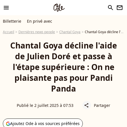
menu
search
newsletter
Billetterie
En privé avec
Accueil
Dernières news people
Chantal Goya
Chantal Goya décline l'aide de Julien Doré et passe à l'étape supérieure : On ne plaisante pas pour Pandi Panda
Chantal Goya décline l'aide
de Julien Doré et passe à
l'étape supérieure : On ne
plaisante pas pour Pandi
Panda
Publié le 2 juillet 2025 à 07:53
Partager
share
Ajoutez Ode à vos sources préférées