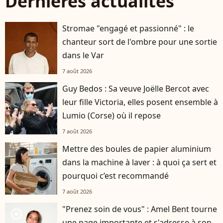
Dernières actualités
Stromae "engagé et passionné" : le
chanteur sort de l'ombre pour une sortie
dans le Var
7 août 2026
Guy Bedos : Sa veuve Joëlle Bercot avec
leur fille Victoria, elles posent ensemble à
Lumio (Corse) où il repose
7 août 2026
Mettre des boules de papier aluminium
dans la machine à laver : à quoi ça sert et
pourquoi c’est recommandé
7 août 2026
"Prenez soin de vous" : Amel Bent tourne
player2
une page importante et s'adresse à son