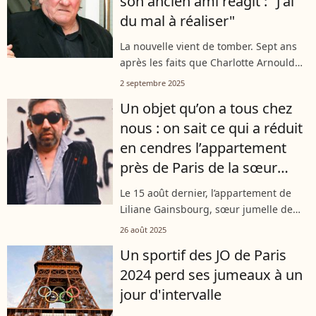
son ancien ami réagit : "J'ai
du mal à réaliser"
La nouvelle vient de tomber. Sept ans
après les faits que Charlotte Arnould
lui reprochaient, Gérard Depardieu est
2 septembre 2025
renvoyé devant la cour criminelle
Un objet qu’on a tous chez
comme l'a indiqué Franceinfo. Un...
nous : on sait ce qui a réduit
en cendres l’appartement
près de Paris de la sœur
jumelle de Serge Gainsbourg
Le 15 août dernier, l’appartement de
Liliane Gainsbourg, sœur jumelle de
Serge Gainsbourg, est parti en fumée
26 août 2025
près de Paris. La nonagénaire avait été
Un sportif des JO de Paris
transportée en urgence absolue...
2024 perd ses jumeaux à un
jour d'intervalle