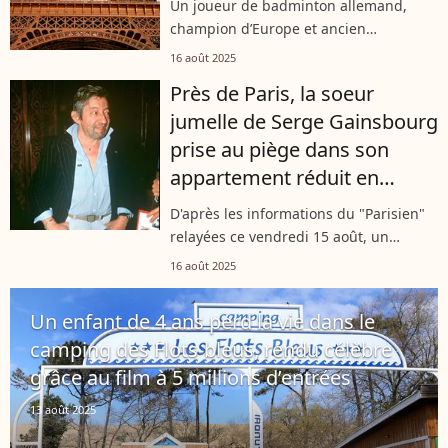
Un joueur de badminton allemand,
champion d’Europe et ancien
participant aux Jeux olympiques de
16 août 2025
Paris, traverse une tragédie familiale.
Près de Paris, la soeur
Le 14 août 2025, il a annoncé sur
jumelle de Serge Gainsbourg
Instagram...
prise au piège dans son
appartement réduit en
cendres
D'après les informations du "Parisien"
relayées ce vendredi 15 août, un
incendie s'est malheureusement
16 août 2025
déclaré dans l'appartement de Liliane
Gainsbourg, la discrète soeur jumelle
Un enfant de 4 ans perd la vie dans le
du...
camping des Flots-bleus, rendu célèbre
grâce au film à 5 millions d’entrées
13 août 2025