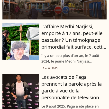
L'affaire Medhi Narjissi,
emporté à 17 ans, peut-elle
basculer ? Un témoignage
primordial fait surface, cette
femme dit avoir tout vu
Il y a un peu plus d'un an, le 7 août
2024, le jeune Medhi Narjissi
disparaissait en mer, emporté par une
12 août 2025
vague, sur une plage d'Afrique du Sud
Les avocats de Paga
réputée dangereuse. Depuis, une
prennent la parole après la
enquête...
garde à vue de la
personnalité de télévision
Le 9 août 2025, Paga a été placé en