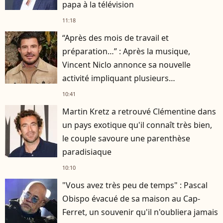
papa à la télévision
11:18
“Après des mois de travail et
préparation…” : Après la musique,
Vincent Niclo annonce sa nouvelle
activité impliquant plusieurs
personnalités
10:41
Martin Kretz a retrouvé Clémentine dans
un pays exotique qu'il connaît très bien,
le couple savoure une parenthèse
paradisiaque
10:10
"Vous avez très peu de temps" : Pascal
Obispo évacué de sa maison au Cap-
Ferret, un souvenir qu'il n'oubliera jamais