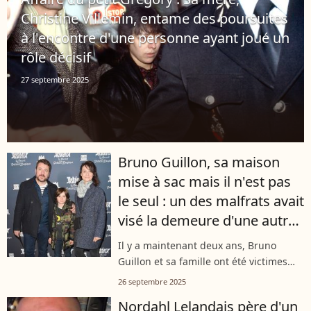
Christine Villemin, entame des poursuites
à l'encontre d'une personne ayant joué un
rôle décisif
27 septembre 2025
Bruno Guillon, sa maison
mise à sac mais il n'est pas
le seul : un des malfrats avait
visé la demeure d'une autre
personnalité
Il y a maintenant deux ans, Bruno
Guillon et sa famille ont été victimes
d'un violent cambriolage à leur
26 septembre 2025
domicile de Tessancourt-sur-Aubette
Nordahl Lelandais père d'un
dans les Yvelines. Aujourd'hui, l'un