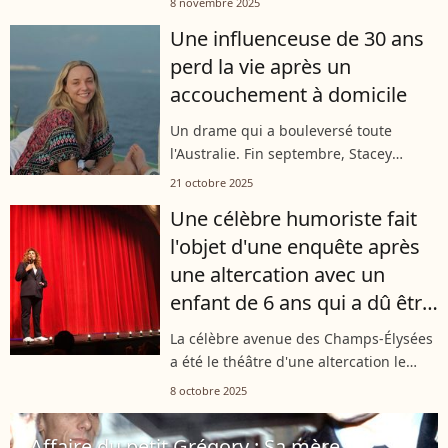
8 novembre 2025
circonstances troubles le 2 novembre
Une influenceuse de 30 ans
dernier. Le corps de la jeune
perd la vie après un
Brésilienne présentait...
accouchement à domicile
Un drame qui a bouleversé toute
l'Australie. Fin septembre, Stacey
Hatfield, une influenceuse culinaire, est
21 octobre 2025
décédée des suites de son
Une célèbre humoriste fait
accouchement qui s'est déroulé à son
l'objet d'une enquête après
domicile....
une altercation avec un
enfant de 6 ans qui a dû être
pris en charge
La célèbre avenue des Champs-Élysées
a été le théâtre d'une altercation le
lundi 6 octobre 2025. Aux alentours de
8 octobre 2025
22h30, une célèbre humoriste aurait
agressé un jeune garçon âgé de...
Affaire du petit Grégory : Sa mère,