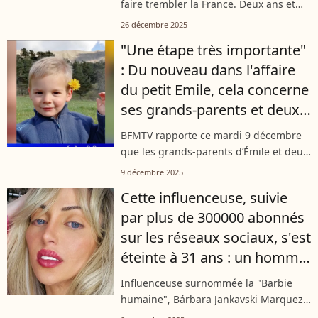
faire trembler la France. Deux ans et
demi après le début de l'enquête, un
26 décembre 2025
nouveau rebondissement de taille
"Une étape très importante"
pourrait faire éclater la vérité...
: Du nouveau dans l'affaire
du petit Emile, cela concerne
ses grands-parents et deux
de leurs enfants
BFMTV rapporte ce mardi 9 décembre
que les grands-parents d’Émile et deux
de leurs enfants ont été auditionnés
9 décembre 2025
comme parties civiles par les juges
Cette influenceuse, suivie
d’Aix-en-Provence. Les interrogatoires...
par plus de 300000 abonnés
sur les réseaux sociaux, s'est
éteinte à 31 ans : un homme
interrogé
Influenceuse surnommée la "Barbie
humaine", Bárbara Jankavski Marquez
est morte à 31 ans dans des