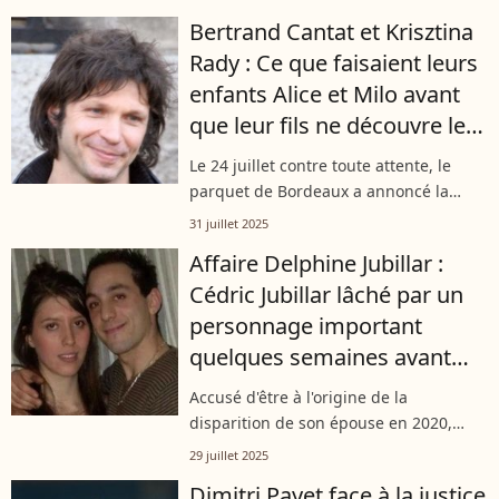
confirmer la tragique disparition de
Bertrand Cantat et Krisztina
son époux tué par balles...
Rady : Ce que faisaient leurs
enfants Alice et Milo avant
que leur fils ne découvre le
corps de sa mère
Le 24 juillet contre toute attente, le
parquet de Bordeaux a annoncé la
réouverture d'une enquête "sur
31 juillet 2025
d'éventuels faits de violences
Affaire Delphine Jubillar :
volontaires" commis par Bertrand
Cédric Jubillar lâché par un
Cantat avant...
personnage important
quelques semaines avant
l'ouverture de son procès
Accusé d'être à l'origine de la
disparition de son épouse en 2020,
dont le corps n'a jamais été retrouvé
29 juillet 2025
jusqu'à présent, Cédric Jubillar sera
Dimitri Payet face à la justice