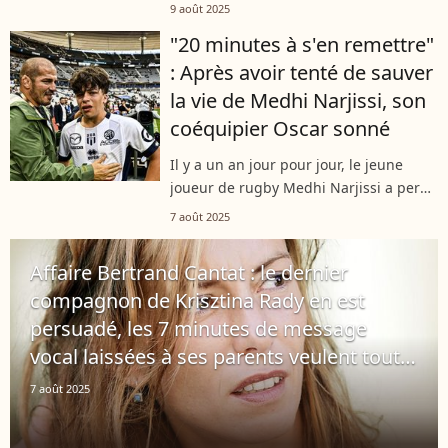
disparaissait, emporté par les flots à
9 août 2025
Dias Beach en Afrique du Sud. Depuis,
"20 minutes à s'en remettre"
ses coéquipiers peinent à surmonter...
: Après avoir tenté de sauver
la vie de Medhi Narjissi, son
coéquipier Oscar sonné
Il y a un an jour pour jour, le jeune
joueur de rugby Medhi Narjissi a perdu
la vie lors d'un stage organisée par
7 août 2025
l'équipe de France de rugby des moins
de 18 ans (U18) en Afrique du...
Affaire Bertrand Cantat : le dernier
compagnon de Krisztina Rady en est
persuadé, les 7 minutes de message
vocal laissées à ses parents veulent tout
dire
7 août 2025