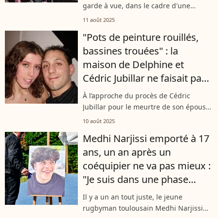
garde à vue, dans le cadre d'une
enquête pour viol, confirmait le
11 août 2025
parquet de Draguignan à "Var Matin".
"Pots de peinture rouillés,
Il est ressorti libre. Au lendemain de
bassines trouées" : la
son...
maison de Delphine et
Cédric Jubillar ne faisait pas
rêver, les voisins
À l’approche du procès de Cédric
s'inquiétaient pour leurs
Jubillar pour le meurtre de son épouse
enfants
Delphine, disparue dans la nuit du 15
10 août 2025
au 16 décembre 2020, "Paris Match" a
Medhi Narjissi emporté à 17
fait la description détaillée et...
ans, un an après un
coéquipier ne va pas mieux :
"Je suis dans une phase
descendante"
Il y a un an tout juste, le jeune
rugbyman toulousain Medhi Narjissi