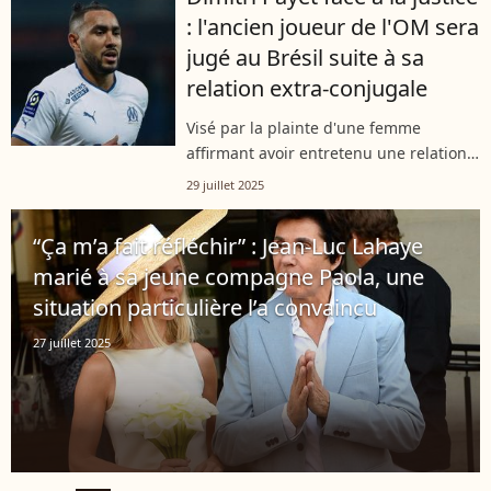
prochainement jugé devant la cour
: l'ancien joueur de l'OM sera
d’assises...
jugé au Brésil suite à sa
relation extra-conjugale
Visé par la plainte d'une femme
affirmant avoir entretenu une relation
extra-conjugale avec lui lorsqu'il portait
29 juillet 2025
les couleurs de l'équipe de Vasco de
Gama au Brésil, Dimitri Payet...
“Ça m’a fait réfléchir” : Jean-Luc Lahaye
marié à sa jeune compagne Paola, une
situation particulière l’a convaincu
27 juillet 2025