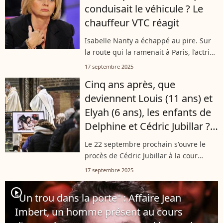
conduisait le véhicule ? Le
chauffeur VTC réagit
Isabelle Nanty a échappé au pire. Sur
la route qui la ramenait à Paris, l’actrice
a été victime d’un accident. Prise en
17 septembre 2025
charge pour des blessures multiples,
Cinq ans après, que
sa vie n’était heureusement...
deviennent Louis (11 ans) et
Elyah (6 ans), les enfants de
Delphine et Cédric Jubillar ?
"Ils ont hâte d'avoir une
Le 22 septembre prochain s'ouvre le
vérité"
procès de Cédric Jubillar à la cour
d'assises du Tarn, accusé d'avoir tué sa
17 septembre 2025
femme Delphine en décembre 2020.
Dans cette affaire qui dure depuis...
player2
"Un trou dans la porte" : Affaire Jean
Imbert, un homme présent au cours