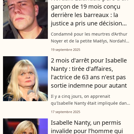
garçon de 19 mois conçu
des...
derrière les barreaux : la
justice a pris une décision
après des gestes dénoncés
Condamné pour les meurtres d’Arthur
Noyer et de la petite Maëlys, Nordahl
Lelandais comparaît de nouveau ce
19 septembre 2025
jeudi à Colmar. Derrière les barreaux, il
2 mois d'arrêt pour Isabelle
est devenu père en 2023. Mais...
Nanty : tirée d'affaires,
l'actrice de 63 ans n'est pas
sortie indemne pour autant
Il y a cinq jours, on apprenait
qu'Isabelle Nanty était impliquée dans
un accident de la route. Plus de peur
17 septembre 2025
que de mal puisqu'il a vite été révélé
Isabelle Nanty, un permis
que les jours de la comédienne
invalide pour l’homme qui
n'étaient...