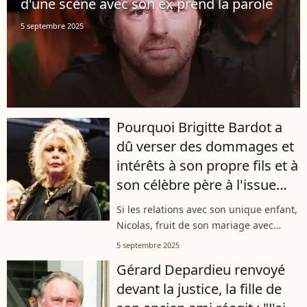
d'une scène avec son ex prend la parole
5 septembre 2025
Pourquoi Brigitte Bardot a
dû verser des dommages et
intérêts à son propre fils et à
son célèbre père à l'issue
d'un feuilleton familial ?
Si les relations avec son unique enfant,
Nicolas, fruit de son mariage avec
Jacques Charrier, semblent s’être
5 septembre 2025
apaisées, elles n’ont pas toujours été au
Gérard Depardieu renvoyé
beau fixe. Le conflit a même...
devant la justice, la fille de