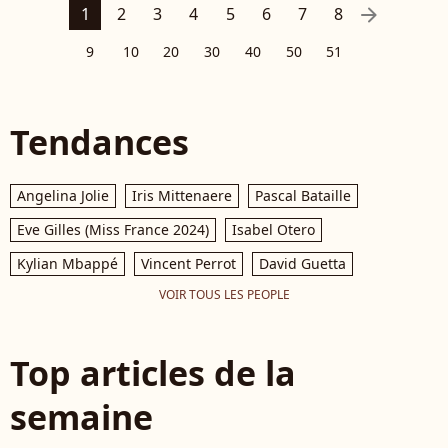
arrow_right
1
2
3
4
5
6
7
8
9
10
20
30
40
50
51
Tendances
Angelina Jolie
Iris Mittenaere
Pascal Bataille
Eve Gilles (Miss France 2024)
Isabel Otero
Kylian Mbappé
Vincent Perrot
David Guetta
VOIR TOUS LES PEOPLE
Top articles de la
semaine