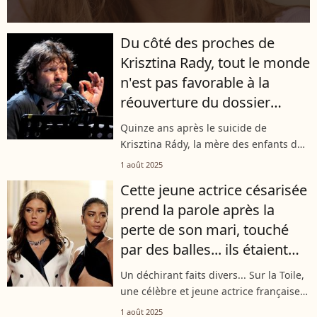
Du côté des proches de
Krisztina Rady, tout le monde
n'est pas favorable à la
réouverture du dossier
visant Bertrand Cantat
Quinze ans après le suicide de
Krisztina Rády, la mère des enfants de
Bertrand Cantat, la justice française a
1 août 2025
décidé de rouvrir l’enquête après de
Cette jeune actrice césarisée
nouveaux éléments révélés dans un...
prend la parole après la
perte de son mari, touché
par des balles... ils étaient
parents d'un bébé
Un déchirant faits divers... Sur la Toile,
une célèbre et jeune actrice française
s'est saisie de ses réseaux sociaux pour
1 août 2025