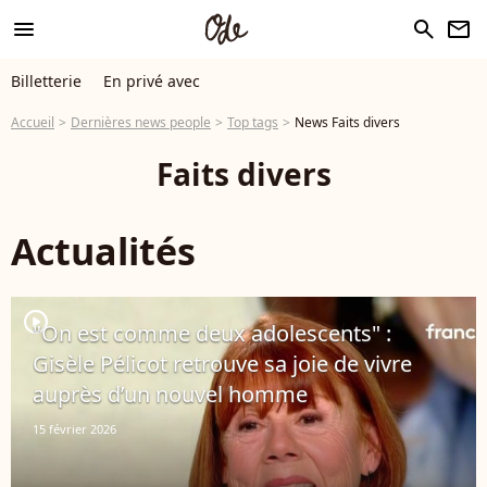
menu
search
newsletter
Billetterie
En privé avec
Accueil
Dernières news people
Top tags
News Faits divers
Faits divers
Actualités
player2
"On est comme deux adolescents" :
Gisèle Pélicot retrouve sa joie de vivre
auprès d’un nouvel homme
15 février 2026