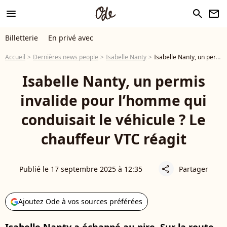
menu
search
newsletter
Billetterie
En privé avec
Accueil
Dernières news people
Isabelle Nanty
Isabelle Nanty, un permis invalide pour l’homme qui conduisait le véhicule ? Le chauffeur VTC réagit
Isabelle Nanty, un permis
invalide pour l’homme qui
conduisait le véhicule ? Le
chauffeur VTC réagit
Publié le 17 septembre 2025 à 12:35
Partager
share
Ajoutez Ode à vos sources préférées