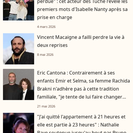
perdue" : cet acteur des Tuche révèle les
premiers mots d'Isabelle Nanty après sa
prise en charge
4 mars 2026
Vincent Macaigne a failli perdre la vie à
deux reprises
8 mai 2026
Eric Cantona : Contrairement à ses
enfants Emir et Selma, sa femme Rachida
Brakni n'adhère pas à cette tradition
familiale, "je tente de lui faire changer
d'avis"
21 mai 2026
"J'ai quitté l'appartement à 21 heures et
elle est partie à 23 heures" : Nathalie
Baye soutenue jusqu'au bout par Bruno