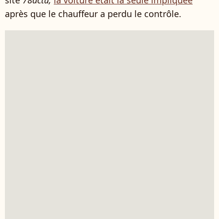
site
78actu,
la voiture était la seule impliquée
après que le chauffeur a perdu le contrôle.