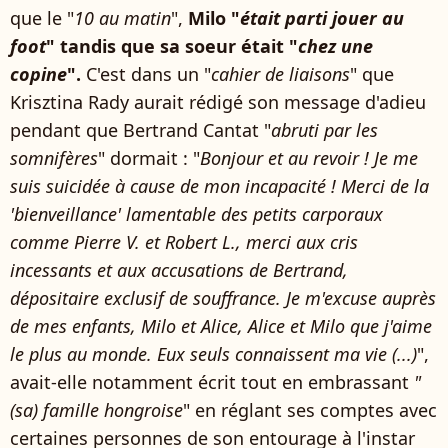
que le "
10 au matin
",
Milo "
était parti jouer au
foot
" tandis que sa soeur était "
chez une
copine
".
C'est dans un "
cahier de liaisons
" que
Krisztina Rady aurait rédigé son message d'adieu
pendant que Bertrand Cantat "
abruti par les
somnifères
" dormait : "
Bonjour et au revoir ! Je me
suis suicidée à cause de mon incapacité ! Merci de la
'bienveillance' lamentable des petits carporaux
comme Pierre V. et Robert L., merci aux cris
incessants et aux accusations de Bertrand,
dépositaire exclusif de souffrance. Je m'excuse auprès
de mes enfants, Milo et Alice, Alice et Milo que j'aime
le plus au monde. Eux seuls connaissent ma vie (...)
",
avait-elle notamment écrit tout en embrassant
"
(sa) famille hongroise
" en réglant ses comptes avec
certaines personnes de son entourage à l'instar