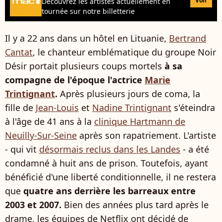
Voir
Découvrez les artistes actuellement en
tournée sur notre billetterie
Il y a 22 ans dans un hôtel en Lituanie,
Bertrand
Cantat
, le chanteur emblématique du groupe Noir
Désir portait plusieurs coups mortels
à sa
compagne de l'époque l'actrice
Marie
Trintignant
.
Après plusieurs jours de coma, la
fille de
Jean-Louis
et
Nadine Trintignant
s'éteindra
à l'âge de 41 ans à la
clinique Hartmann de
Neuilly-Sur-Seine
après son rapatriement. L'artiste
- qui vit
désormais reclus dans les Landes
- a été
condamné à huit ans de prison. Toutefois, ayant
bénéficié d'une liberté conditionnelle, il ne restera
que
quatre ans derrière les barreaux entre
2003 et 2007.
Bien des années plus tard après le
drame, les équipes de Netflix ont décidé de