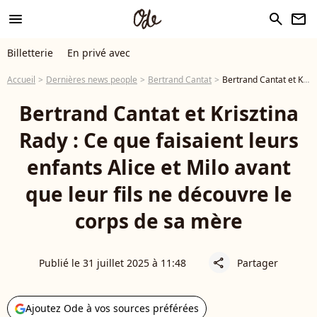
menu
search
newsletter
Billetterie
En privé avec
Accueil
Dernières news people
Bertrand Cantat
Bertrand Cantat et Krisztina Rady : Ce que faisaient leurs enfants Alice et Milo avant que leur fils ne découvre le corps de sa mère
Bertrand Cantat et Krisztina
Rady : Ce que faisaient leurs
enfants Alice et Milo avant
que leur fils ne découvre le
corps de sa mère
Publié le 31 juillet 2025 à 11:48
Partager
share
Ajoutez Ode à vos sources préférées