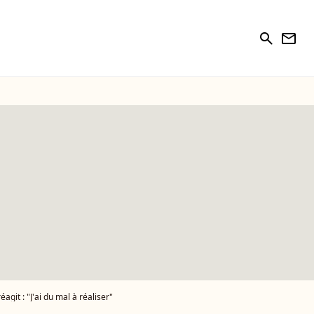
search
newsletter
agit : "J'ai du mal à réaliser"