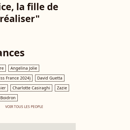
e, la fille de
 réaliser"
ances
re
Angelina Jolie
iss France 2024)
David Guetta
ier
Charlotte Casiraghi
Zazie
Boidron
VOIR TOUS LES PEOPLE