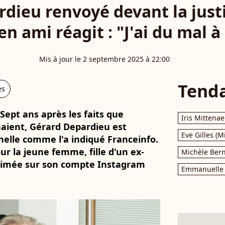
ieu renvoyé devant la justic
n ami réagit : "J'ai du mal à
Mis à jour le 2 septembre 2025 à 22:00
Tend
es
Sept ans après les faits que
Iris Mittenae
haient, Gérard Depardieu est
Eve Gilles (M
nelle comme l'a indiqué Franceinfo.
r la jeune femme, fille d'un ex-
Michèle Bern
xprimée sur son compte Instagram
Emmanuelle 