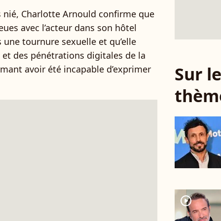
 nié, Charlotte Arnould confirme que
 eues avec l’acteur dans son hôtel
s une tournure sexuelle et qu’elle
et des pénétrations digitales de la
Sur 
rmant avoir été incapable d’exprimer
thèm
player2