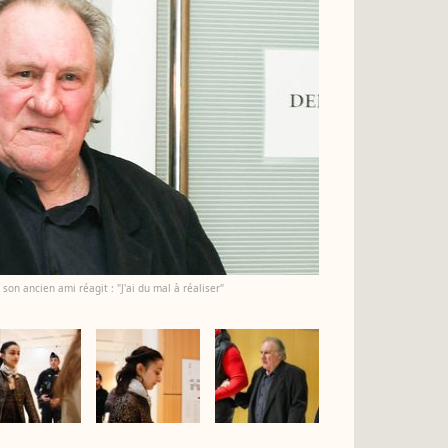
 son ancien ami réagit : "J'ai du mal à réaliser"