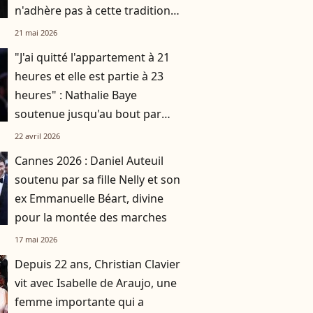
n'adhère pas à cette tradition
familiale, "je tente de lui faire
21 mai 2026
changer d'avis"
"J'ai quitté l'appartement à 21
heures et elle est partie à 23
heures" : Nathalie Baye
soutenue jusqu'au bout par
Bruno Chiche
22 avril 2026
Cannes 2026 : Daniel Auteuil
soutenu par sa fille Nelly et son
ex Emmanuelle Béart, divine
pour la montée des marches
17 mai 2026
Depuis 22 ans, Christian Clavier
vit avec Isabelle de Araujo, une
femme importante qui a