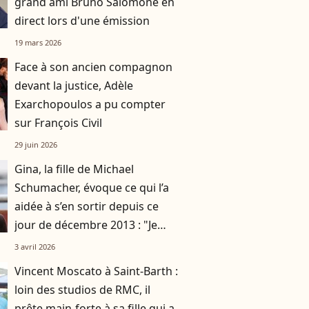
grand ami Bruno Salomone en
direct lors d'une émission
19 mars 2026
Face à son ancien compagnon
devant la justice, Adèle
Exarchopoulos a pu compter
sur François Civil
29 juin 2026
Gina, la fille de Michael
Schumacher, évoque ce qui l’a
aidée à s’en sortir depuis ce
jour de décembre 2013 : "Je
devais faire quelque chose"
3 avril 2026
Vincent Moscato à Saint-Barth :
loin des studios de RMC, il
prête main-forte à sa fille qui a