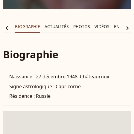
BIOGRAPHIE
ACTUALITÉS
PHOTOS
VIDÉOS
ENTOURA
chevron_left
chevron_right
Biographie
Naissance :
27 décembre 1948, Châteauroux
Signe astrologique :
Capricorne
Résidence :
Russie