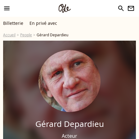
menu
search
newsletter
Billetterie
En privé avec
Accueil
People
Gérard Depardieu
Gérard Depardieu
Acteur