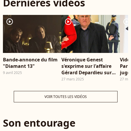
Dernières vidéos
TAS
player2
player2
player2
Bande-annonce du film
Véronique Genest
Vidé
"Diamant 13"
s'exprime sur l'affaire
Pari
Gérard Depardieu sur
juge
9 avril 2025
Europe 1.
mois
27 mars 2025
27 ma
contr
avoca
VOIR TOUTES LES VIDÉOS
Magd
sort
com
Depa
Son entourage
agre
deux