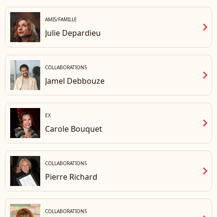
tour
2021
AMIS/FAMILLE
chevron_right
corr
Julie Depardieu
Fran
© Ch
Clov
COLLABORATIONS
chevron_right
Jamel Debbouze
EX
chevron_right
Carole Bouquet
COLLABORATIONS
chevron_right
Pierre Richard
COLLABORATIONS