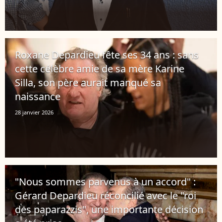
Roxane Depardieu fête ses 34 ans : sans
cette célèbre amie de sa mère Karine
Silla, son père aurait manqué sa
naissance
28 janvier 2026
"Nous sommes parvenus à un accord" :
Gérard Depardieu réconcilié avec le "roi
des paparazzis", une importante décision