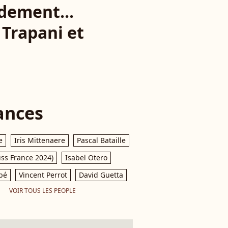
rdement...
Trapani et
ances
e
Iris Mittenaere
Pascal Bataille
iss France 2024)
Isabel Otero
pé
Vincent Perrot
David Guetta
VOIR TOUS LES PEOPLE