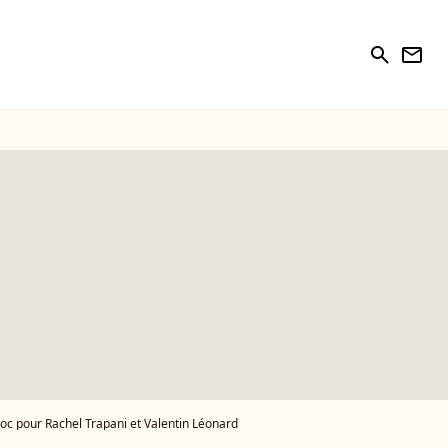
search
newsletter
oc pour Rachel Trapani et Valentin Léonard