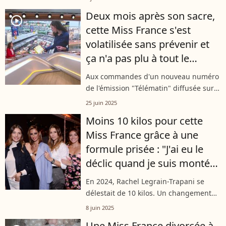
elle est tombée enceinte deux mois
Deux mois après son sacre,
seulement après le début de leur...
player2
cette Miss France s'est
volatilisée sans prévenir et
ça n'a pas plu à tout le
monde : "J'ai éteint le
Aux commandes d'un nouveau numéro
téléphone"
de l'émission "Télématin" diffusée sur
France 2 ce mercredi 25 juin 2025,
25 juin 2025
Flavie Flament recevait notamment sur
Moins 10 kilos pour cette
son plateau une ancienne Miss
Miss France grâce à une
France....
formule prisée : "J'ai eu le
déclic quand je suis montée
sur la balance"
En 2024, Rachel Legrain-Trapani se
délestait de 10 kilos. Un changement
de silhouette que la Miss France 2007 a
8 juin 2025
expliqué à ses abonnés, après avoir
Une Miss France divorcée à