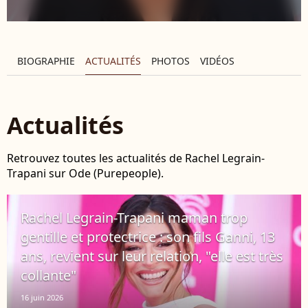
BIOGRAPHIE
ACTUALITÉS
PHOTOS
VIDÉOS
Actualités
Retrouvez toutes les actualités de Rachel Legrain-
Trapani sur Ode (Purepeople).
Rachel Legrain-Trapani maman trop
gentille et protectrice : son fils Ganni, 13
ans, revient sur leur relation, "elle est très
collante"
16 juin 2026