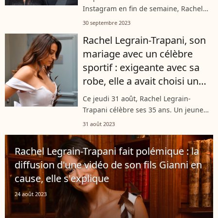
Instagram en fin de semaine, Rachel
Legrain Trapani ne s'attendait pas à
30 septembre 2023
s'attirer les foudres des internautes,
Rachel Legrain-Trapani, son
jugeant ces clichés très dangereux...
mariage avec un célèbre
sportif : exigeante avec sa
robe, elle a avait choisi un
style près du corps
Ce jeudi 31 août, Rachel Legrain-
Trapani célèbre ses 35 ans. Un jeune
âge auquel elle peut se vanter d'avoir
31 août 2023
accompli beaucoup de choses. Outre sa
carrière de Miss et tout ce qui a...
Rachel Legrain-Trapani fait polémique : la
diffusion d'une vidéo de son fils Gianni en
cause, elle s'explique
24 août 2023