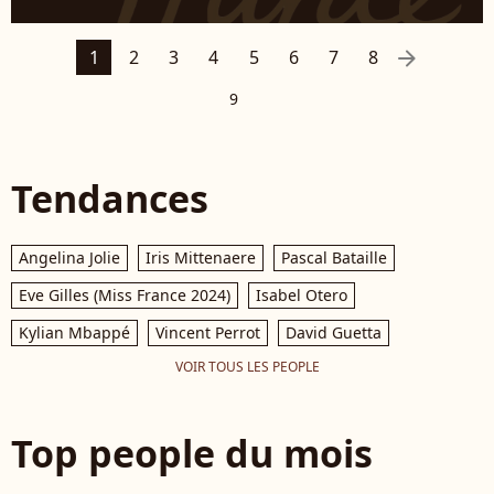
arrow_right
1
2
3
4
5
6
7
8
9
Tendances
Angelina Jolie
Iris Mittenaere
Pascal Bataille
Eve Gilles (Miss France 2024)
Isabel Otero
Kylian Mbappé
Vincent Perrot
David Guetta
VOIR TOUS LES PEOPLE
Top people du mois