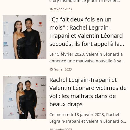
story Instagram ce jeudi 16 février
2023, notre ancienne Miss France est
16 février 2023
revenue sur la terrible mésaventure
"Ça fait deux fois en un
dont elle vient d'être victime,...
mois" : Rachel Legrain-
Trapani et Valentin Léonard
secoués, ils font appel à la
police
Le 15 février 2023, Valentin Léonard a
annoncé une mauvaise nouvelle à sa
communauté Instagram. Rachel
15 février 2023
Legrain-Trapani et lui ont de nouveau
Rachel Legrain-Trapani et
vécu un coup dur qui a nécessité
Valentin Léonard victimes de
l'intervention...
vol : les malfrats dans de
beaux draps
Ce mercredi 18 janvier 2023, Rachel
Legrain-Trapani et Valentin Léonard ont
annoncé une mauvaise nouvelle, en
18 janvier 2023