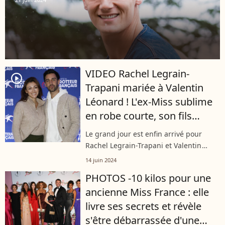
VIDEO Rachel Legrain-
player2
Trapani mariée à Valentin
Léonard ! L'ex-Miss sublime
en robe courte, son fils
Gianni submergé par
Le grand jour est enfin arrivé pour
l'émotion
Rachel Legrain-Trapani et Valentin
Léonard. Ce vendredi 14 juin, les
14 juin 2024
amoureux se sont mariés devant leurs
PHOTOS -10 kilos pour une
proches. Une cérémonie dévoilée sur
ancienne Miss France : elle
leurs...
livre ses secrets et révèle
s'être débarrassée d'une