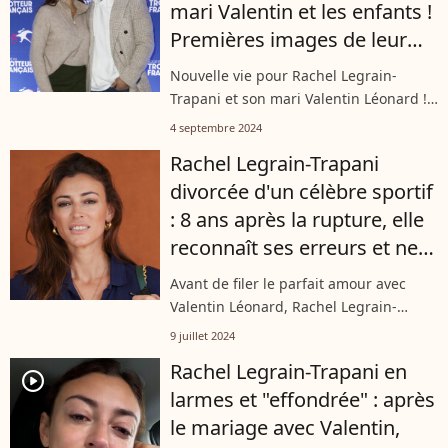
mari Valentin et les enfants !
Premières images de leur
nouvelle vie dans un lieu très
Nouvelle vie pour Rachel Legrain-
prisé
Trapani et son mari Valentin Léonard !
Après avoir gardé le secret pendant
4 septembre 2024
plusieurs mois, le couple a annoncé
Rachel Legrain-Trapani
avoir quitté la France. Sur Instagram,...
divorcée d'un célèbre sportif
: 8 ans après la rupture, elle
reconnaît ses erreurs et ne
s'épargne pas
Avant de filer le parfait amour avec
Valentin Léonard, Rachel Legrain-
Trapani a été en couple avec le
9 juillet 2024
footballeur Aurélien Capoué. Ils ont
Rachel Legrain-Trapani en
même été mariés et ont accueilli un
player2
larmes et "effondrée" : après
filsn...
le mariage avec Valentin,