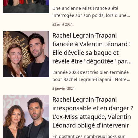
addiction
Une ancienne Miss France a été
interrogée sur son poids, lors d'une
session de questions/réponses sur
22 avril 2024
Instagram. Ainsi, elle a révélé qu'elle
Rachel Legrain-Trapani
avait perdu près de dix kilos. Et elle...
fiancée à Valentin Léonard !
Elle dévoile sa bague et
révèle être "dégoûtée" par
un détail
L'année 2023 s'est très bien terminée
pour Rachel Legrain-Trapani ! Notre
ancienne Miss France a reçu le plus
2 janvier 2024
beau cadeau de la part de son
Rachel Legrain-Trapani
compagnon de longue date Valentin
irresponsable et en danger ?
Léonard,...
L'ex-Miss attaquée, Valentin
Léonard obligé d'intervenir
En postant ces nombreux looks sur