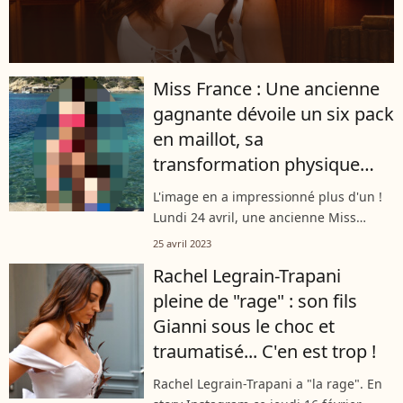
Miss France : Une ancienne
gagnante dévoile un six pack
en maillot, sa
transformation physique
détonne
L'image en a impressionné plus d'un !
Lundi 24 avril, une ancienne Miss
France a fait une apparition remarquée
25 avril 2023
sur Instagram en partageant une
Rachel Legrain-Trapani
photo d'elle en maillot de bain,
pleine de "rage" : son fils
dévoilant...
Gianni sous le choc et
traumatisé... C'en est trop !
Rachel Legrain-Trapani a "la rage". En