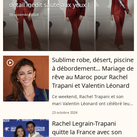
détail inédit saute aux yeux !
15 novembre 2024
Sublime robe, désert, piscine
player2
à débordement... Mariage de
rêve au Maroc pour Rachel
Trapani et Valentin Léonard
Ce weekend, Rachel Trapani et son
mari Valentin Léonard ont célébré leur
union en grande pompe ! Le couple,
23 octobre 2024
qui s'était marié dans la discrétion en
Rachel Legrain-Trapani
juin 2024, a cette fois-ci vu les...
quitte la France avec son