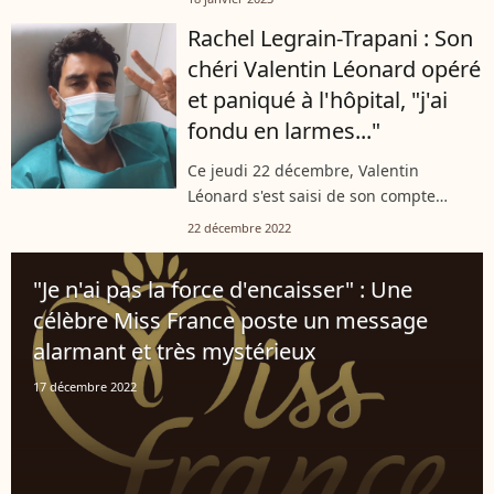
story Instagram. Les amoureux ont été
Rachel Legrain-Trapani : Son
victimes d'un cambriolage. Mais...
chéri Valentin Léonard opéré
et paniqué à l'hôpital, "j'ai
fondu en larmes..."
Ce jeudi 22 décembre, Valentin
Léonard s'est saisi de son compte
Instagram pour partager un poignant
22 décembre 2022
message. Après avoir subi une
opération, le compagnon de Rachel
"Je n'ai pas la force d'encaisser" : Une
Legrain-Trapani...
célèbre Miss France poste un message
alarmant et très mystérieux
17 décembre 2022