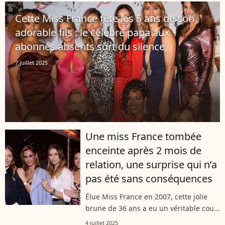
agression sexuelle, en plein Festival...
Cette Miss France fête les 5 ans de son
adorable fils : le célèbre papa aux
abonnés absents sort du silence
7 juillet 2025
Une miss France tombée
enceinte après 2 mois de
relation, une surprise qui n’a
pas été sans conséquences
Élue Miss France en 2007, cette jolie
brune de 36 ans a eu un véritable coup
de foudre pour son mari. La preuve,
4 juillet 2025