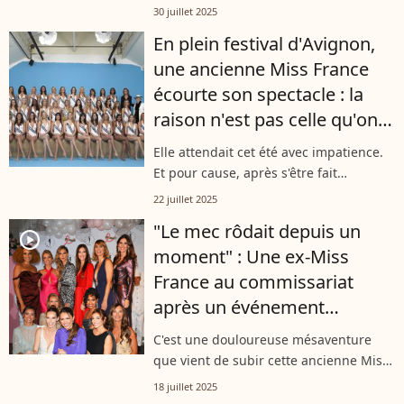
Miss. Avec son compagnon, elle a
30 juillet 2025
passé un cap important comme elle l'a
En plein festival d'Avignon,
fait savoir en story Instagram mardi 29
une ancienne Miss France
juillet,...
écourte son spectacle : la
raison n'est pas celle qu'on
croyait
Elle attendait cet été avec impatience.
Et pour cause, après s'être fait
connaître en tant que Miss France, la
22 juillet 2025
reine de beauté a choisi le Festival
"Le mec rôdait depuis un
d'Avignon pour lancer sa carrière...
player2
moment" : Une ex-Miss
France au commissariat
après un événement
survenu en pleine rue à
C'est une douloureuse mésaventure
Avignon
que vient de subir cette ancienne Miss
France. Sur Instagram, cette dernière a
18 juillet 2025
raconté avoir été victime d'une