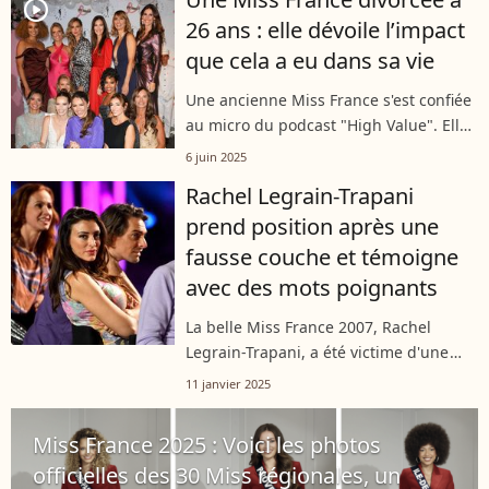
reçu de nombreuses interrogations....
player2
26 ans : elle dévoile l’impact
que cela a eu dans sa vie
Une ancienne Miss France s'est confiée
au micro du podcast "High Value". Elle
est notamment revenue sur son divorce
6 juin 2025
survenu alors qu'elle avait 26 ans.
Rachel Legrain-Trapani
L'occasion de découvrir l'impact...
prend position après une
fausse couche et témoigne
avec des mots poignants
La belle Miss France 2007, Rachel
Legrain-Trapani, a été victime d'une
fausse couche. Vendredi 10 janvier
11 janvier 2025
2025, elle apporte un témoignage
puissant pour mettre en avant le
Miss France 2025 : Voici les photos
manque de...
officielles des 30 Miss régionales, un