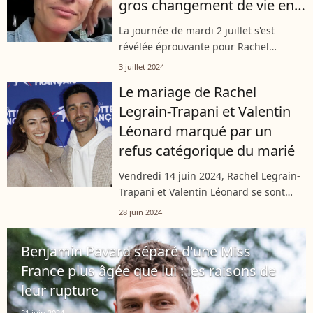
gros changement de vie en
perspective
La journée de mardi 2 juillet s'est
révélée éprouvante pour Rachel
Legrain-Trapani. L'ancienne Miss
3 juillet 2024
France s'est dévoilée en larmes sur les
Le mariage de Rachel
réseaux sociaux en raison d'une
Legrain-Trapani et Valentin
situation...
Léonard marqué par un
refus catégorique du marié
Vendredi 14 juin 2024, Rachel Legrain-
Trapani et Valentin Léonard se sont
mariés. Une très belle cérémonie. Mais
28 juin 2024
attention, le marié a refusé une chose
précise à sa chère et tendre....
Benjamin Pavard séparé d'une Miss
France plus âgée que lui : les raisons de
leur rupture
21 juin 2024