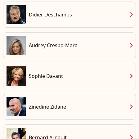
chevron_right
Didier Deschamps
chevron_right
Audrey Crespo-Mara
chevron_right
Sophie Davant
chevron_right
Zinedine Zidane
chevron_right
Bernard Arnault