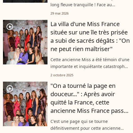
genre de punitions est
long fleuve tranquille ! Face au
primordiale selon un expert
comportement indiscipliné de son fils
29 mai 2026
aîné Gianni à l'école, Rachel Legrain-
La villa d'une Miss France
Trapani a pris une décision radicale...
player2
située sur une île très prisée
a subi de sacrés dégâts : "On
ne peut rien maîtriser"
Cette ancienne Miss a été témoin d'une
importante et inquiétante catastrophe
naturelle dans la journée de mardi 30
2 octobre 2025
septembre. Installée en dehors de la
"On a tourné la page en
France avec sa famille, elle...
player2
douceur..." : Après avoir
quitté la France, cette
ancienne Miss France passe
un nouveau cap avec son
C'est une page qui se tourne
compagnon
définitivement pour cette ancienne