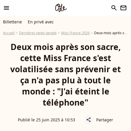
menu
search
newsletter
Billetterie
En privé avec
Accueil
Dernières news people
Miss France 2026
Deux mois après son sacre, cette Miss France s'est volatilisée sans prévenir et ça n'a pas plu à tout le monde : "J'ai éteint le téléphone"
Deux mois après son sacre,
cette Miss France s'est
volatilisée sans prévenir et
ça n'a pas plu à tout le
monde : "J'ai éteint le
téléphone"
Publié le 25 juin 2025 à 10:53
Partager
share