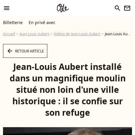
menu
search
newsletter
Billetterie
En privé avec
Accueil
Jean-Louis Aubert
Vidéos de Jean-Louis Aubert
Jean-Louis Aubert installé dans un magnifique moulin situé non loin d'une ville historique : il se confie sur son refuge - Vidéo
arrow_left
RETOUR ARTICLE
Jean-Louis Aubert installé
dans un magnifique moulin
situé non loin d'une ville
historique : il se confie sur
son refuge