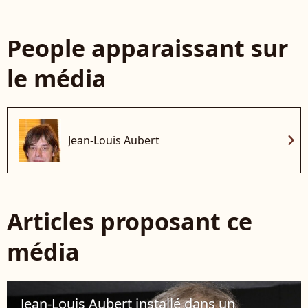
People apparaissant sur
le média
chevron_right
Jean-Louis Aubert
Articles proposant ce
média
Jean-Louis Aubert installé dans un