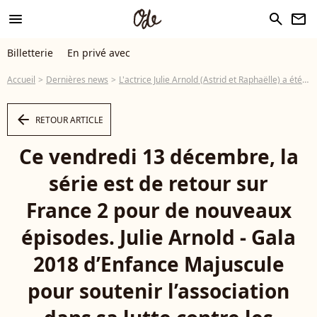
menu
search
newsletter
Billetterie
En privé avec
Accueil
Dernières news
L'actrice Julie Arnold (Astrid et Raphaëlle) a été en couple avec un animateur que vous connaissez tous !
arrow_left
RETOUR ARTICLE
Ce vendredi 13 décembre, la
série est de retour sur
France 2 pour de nouveaux
épisodes. Julie Arnold - Gala
2018 d’Enfance Majuscule
pour soutenir l’association