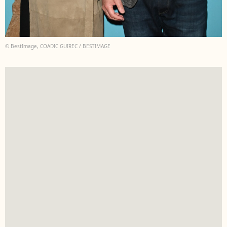
© BestImage, COADIC GUIREC / BESTIMAGE