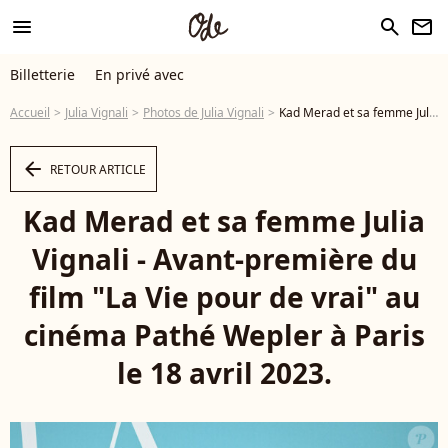
menu
search
newsletter
Billetterie
En privé avec
Accueil
Julia Vignali
Photos de Julia Vignali
Kad Merad et sa femme Julia Vignali - Avant-première du film "La Vie pour de vrai" au cinéma Pathé Wepler à Paris le 18 avril 2023. © Coadic Guirec/Bestimage - Photo
arrow_left
RETOUR ARTICLE
Kad Merad et sa femme Julia
Vignali - Avant-première du
film "La Vie pour de vrai" au
cinéma Pathé Wepler à Paris
le 18 avril 2023.