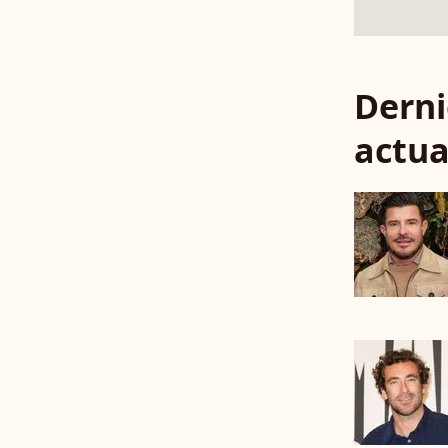
Derni
actua