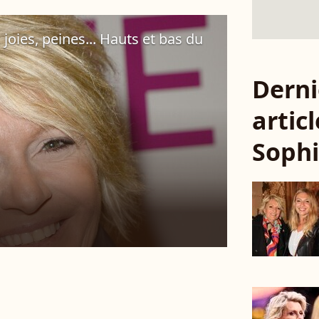
joies, peines... Hauts et bas du
Derni
articl
Soph