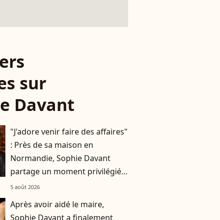
ers
es sur
ie Davant
"J'adore venir faire des affaires"
: Près de sa maison en
Normandie, Sophie Davant
partage un moment privilégié
avec sa fille Valentine au
5 août 2026
marché
Après avoir aidé le maire,
Sophie Davant a finalement