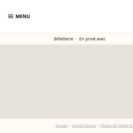
menu
MENU
Billetterie
En privé avec
Accueil
Sophie Davant
Photos de Sophie D