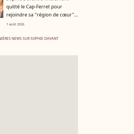
quitté le Cap-Ferret pour
rejoindre sa "région de cœur",
à plus de 600 km
1 août 2026
IÈRES NEWS SUR SOPHIE DAVANT