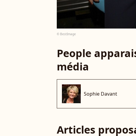
© BestImage
People apparais
média
Sophie Davant
Articles propo