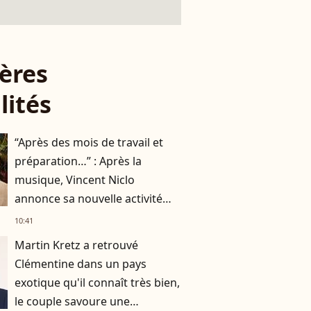
ères
lités
“Après des mois de travail et
préparation…” : Après la
musique, Vincent Niclo
annonce sa nouvelle activité
impliquant plusieurs
10:41
personnalités
Martin Kretz a retrouvé
Clémentine dans un pays
exotique qu'il connaît très bien,
le couple savoure une