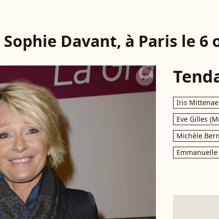
 Sophie Davant, à Paris le 6 
Tend
Iris Mittenae
Eve Gilles (M
Michèle Bern
Emmanuelle 