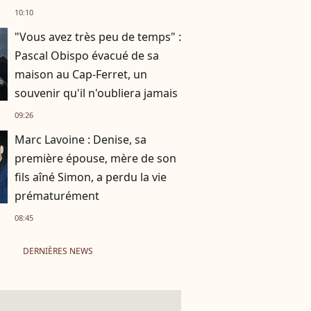
parenthèse paradisiaque
10:10
"Vous avez très peu de temps" :
Pascal Obispo évacué de sa
maison au Cap-Ferret, un
souvenir qu'il n'oubliera jamais
09:26
Marc Lavoine : Denise, sa
première épouse, mère de son
fils aîné Simon, a perdu la vie
prématurément
08:45
DERNIÈRES NEWS