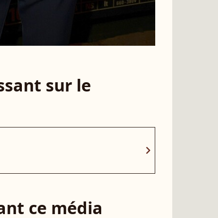
sant sur le
chevron_right
sant ce média