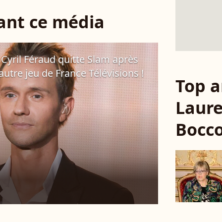
sant ce média
: Cyril Féraud quitte Slam après
utre jeu de France Télévisions !
Top a
Laur
Bocco