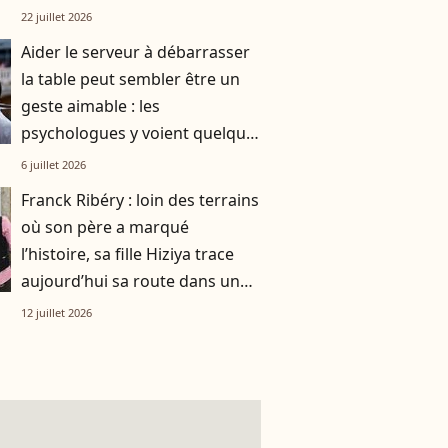
smoothie"
22 juillet 2026
Aider le serveur à débarrasser
la table peut sembler être un
geste aimable : les
psychologues y voient quelque
chose de bien plus profond.
6 juillet 2026
Franck Ribéry : loin des terrains
où son père a marqué
l’histoire, sa fille Hiziya trace
aujourd’hui sa route dans un
tout autre univers
12 juillet 2026