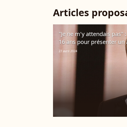
Articles propo
"Je ne m'y attendais pas" 
16 ans pour présenter un a
27 avril 2024