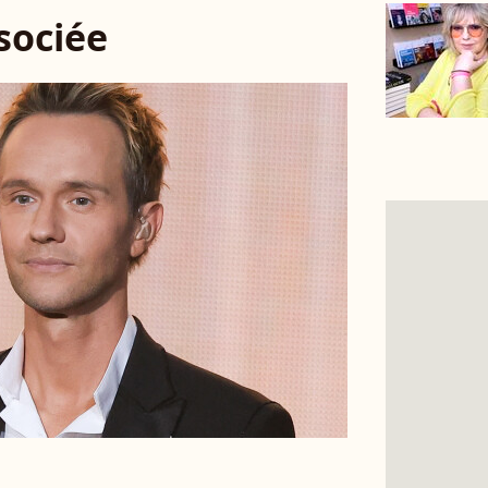
ssociée