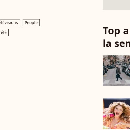
élévisions
People
Top a
Télé
la se