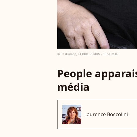
© BestImage, CEDRIC PERRIN / BESTIMAGE
People apparais
média
Laurence Boccolini