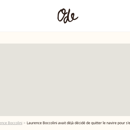
ence Boccolini
Laurence Boccolini avait déjà décidé de quitter le navire pour s'envoler vers d'autres horizons. Laurence Boccolini lors de l'enregistreme