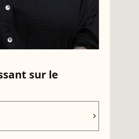
sant sur le
chevron_right