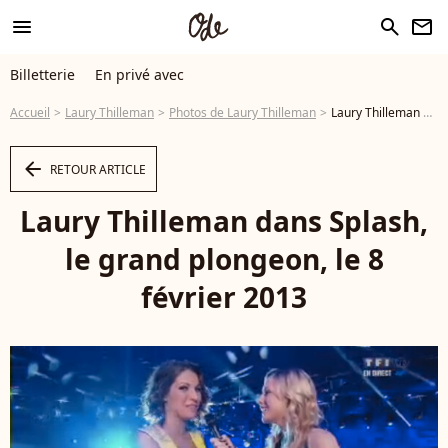
menu
search
newsletter
Billetterie
En privé avec
Accueil
Laury Thilleman
Photos de Laury Thilleman
Laury Thilleman dans Splash, le grand plongeon, le 8 février 2013 - Photo
arrow_left
RETOUR ARTICLE
Laury Thilleman dans Splash,
le grand plongeon, le 8
février 2013