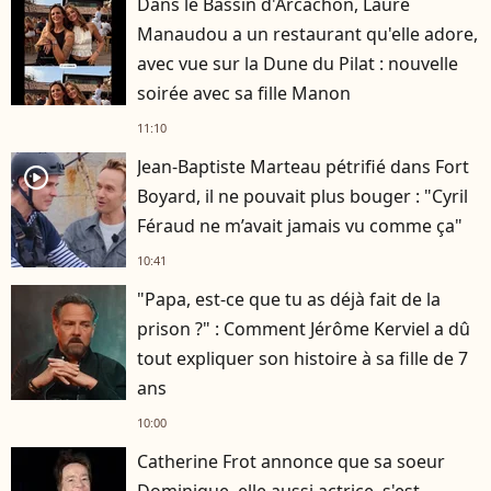
Dans le Bassin d'Arcachon, Laure
Manaudou a un restaurant qu'elle adore,
avec vue sur la Dune du Pilat : nouvelle
soirée avec sa fille Manon
11:10
Jean-Baptiste Marteau pétrifié dans Fort
player2
Boyard, il ne pouvait plus bouger : "Cyril
Féraud ne m’avait jamais vu comme ça"
10:41
"Papa, est-ce que tu as déjà fait de la
prison ?" : Comment Jérôme Kerviel a dû
tout expliquer son histoire à sa fille de 7
ans
10:00
Catherine Frot annonce que sa soeur