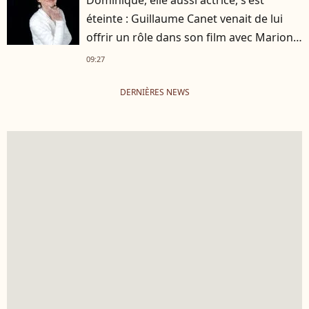
Dominique, elle aussi actrice, s'est
éteinte : Guillaume Canet venait de lui
offrir un rôle dans son film avec Marion
Cotillard
09:27
DERNIÈRES NEWS