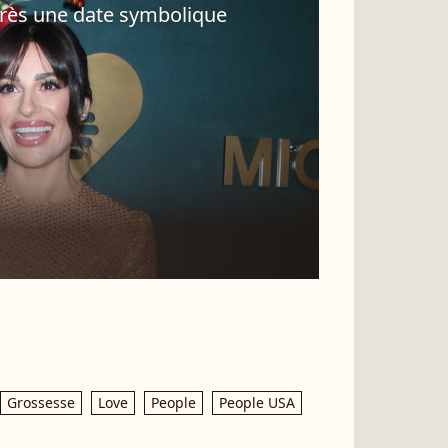
près une date symbolique
Grossesse
Love
People
People USA