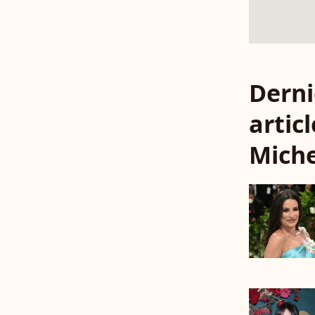
Derni
artic
Miche