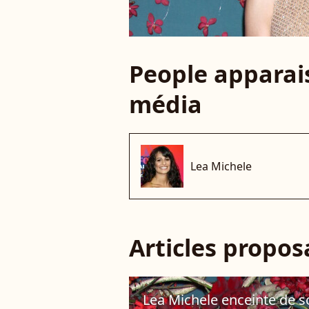
People apparais
média
Lea Michele
Articles propo
Lea Michele enceinte de s