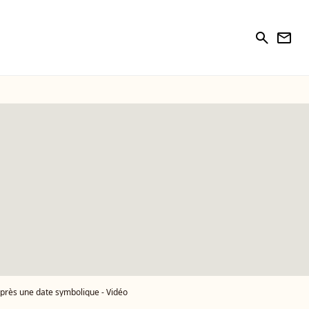
search
newsletter
après une date symbolique - Vidéo