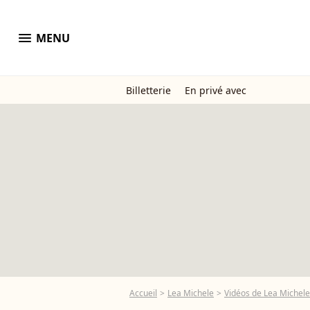
menu
MENU
Billetterie
En privé avec
Accueil
Lea Michele
Vidéos de Lea Michele