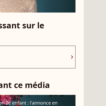
sant sur le
chevron_right
sant ce média
on 2e enfant : l'annonce en