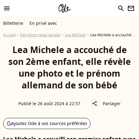
menu
search
newsletter
Billetterie
En privé avec
Accueil
Dernières news people
Lea Michele
Lea Michele a accouché de son 2ème enfant, elle révèle une photo et le prénom allemand de son bébé
Lea Michele a accouché de
son 2ème enfant, elle révèle
une photo et le prénom
allemand de son bébé
Publié le 26 août 2024 à 22:57
Partager
share
Ajoutez Ode à vos sources préférées