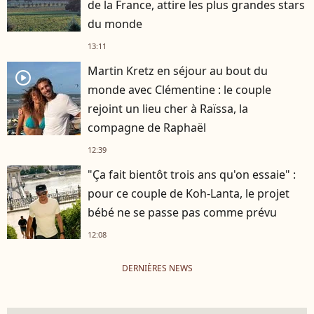
de la France, attire les plus grandes stars
du monde
13:11
Martin Kretz en séjour au bout du
player2
monde avec Clémentine : le couple
rejoint un lieu cher à Raïssa, la
compagne de Raphaël
12:39
"Ça fait bientôt trois ans qu'on essaie" :
pour ce couple de Koh-Lanta, le projet
bébé ne se passe pas comme prévu
12:08
DERNIÈRES NEWS