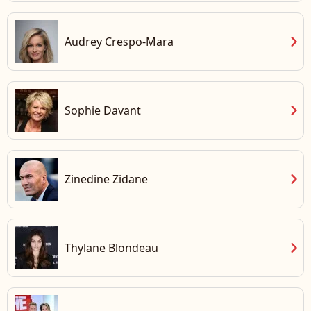
chevron_right
Audrey Crespo-Mara
chevron_right
Sophie Davant
chevron_right
Zinedine Zidane
chevron_right
Thylane Blondeau