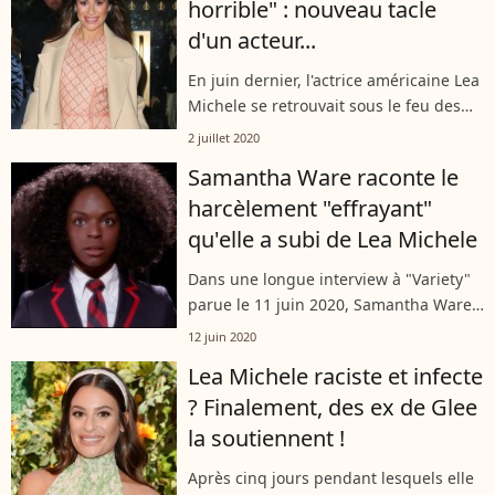
horrible" : nouveau tacle
d'un acteur...
En juin dernier, l'actrice américaine Lea
Michele se retrouvait sous le feu des
critiques pour un supposé
2 juillet 2020
comportement raciste envers des
Samantha Ware raconte le
camarades de la série "Glee". Très vite,
harcèlement "effrayant"
c'est...
qu'elle a subi de Lea Michele
Dans une longue interview à "Variety"
parue le 11 juin 2020, Samantha Ware
détaille le harcèlement traumatisant
12 juin 2020
qu'elle a subi de la part de Lea Michele
Lea Michele raciste et infecte
sur le tournage de la saison...
? Finalement, des ex de Glee
la soutiennent !
Après cinq jours pendant lesquels elle