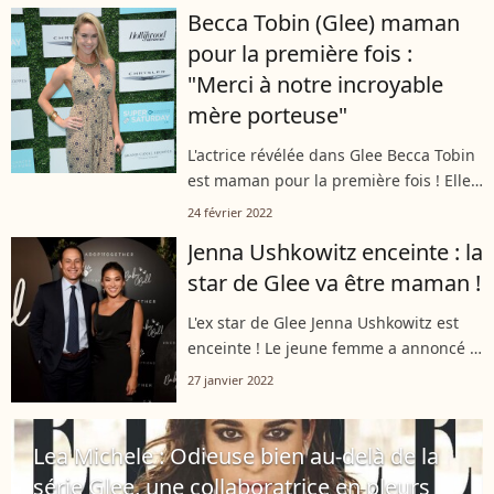
avait annoncé la grossesse de sa
Becca Tobin (Glee) maman
femme Mia en octobre dernier. Le
pour la première fois :
comédien...
"Merci à notre incroyable
mère porteuse"
L'actrice révélée dans Glee Becca Tobin
est maman pour la première fois ! Elle
a annoncé la nouvelle ce mardi 22
24 février 2022
février sur Instagram avec une photo
Jenna Ushkowitz enceinte : la
de son mari. Le couple a eu recours...
star de Glee va être maman !
L'ex star de Glee Jenna Ushkowitz est
enceinte ! Le jeune femme a annoncé la
nouvelle sur son compte Instagram
27 janvier 2022
avec son mari l'acteur David Stanley.
Les deux tourtereaux se sont mariés...
Lea Michele : Odieuse bien au-delà de la
série Glee, une collaboratrice en pleurs