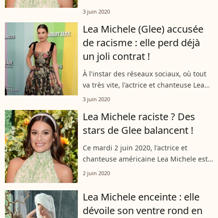
sous le feu des critiques après les
3 juin 2020
révélations d'anciennes camarades de
Lea Michele (Glee) accusée
la série "Glee", laissant entendre
de racisme : elle perd déjà
qu'elle...
un joli contrat !
À l'instar des réseaux sociaux, où tout
va très vite, l'actrice et chanteuse Lea
Michele subit déjà un premier revers
3 juin 2020
après les accusations de racisme
Lea Michele raciste ? Des
formulées par d'anciennes collègues...
stars de Glee balancent !
Ce mardi 2 juin 2020, l'actrice et
chanteuse américaine Lea Michele est
l'un des sujets de conversation sur le
2 juin 2020
réseau social Twitter. La star est
accusée par des actrices noires d'être...
Lea Michele enceinte : elle
dévoile son ventre rond en