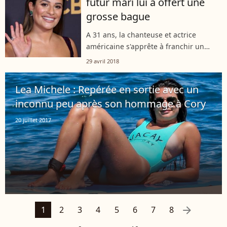
futur mari lui a offert une
américain...
grosse bague
A 31 ans, la chanteuse et actrice
américaine s'apprête à franchir un
grand cap. L'ex de Cory Monteith a
29 avril 2018
annoncé, via les réseaux sociaux, être
fiancée au président de la marque de...
Lea Michele : Repérée en sortie avec un
inconnu peu après son hommage à Cory
20 juillet 2017
arrow_right
1
2
3
4
5
6
7
8