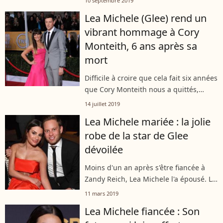
10 septembre 2019
maladie dont elle est atteinte depuis
Lea Michele (Glee) rend un
plusieurs années. L'actrice américaine...
vibrant hommage à Cory
Monteith, 6 ans après sa
mort
Difficile à croire que cela fait six années
que Cory Monteith nous a quittés,
emporté par une overdose à l'âge de 31
14 juillet 2019
ans. Comme chaque année en cette
Lea Michele mariée : la jolie
date du 13 juillet 2019, les acteurs...
robe de la star de Glee
dévoilée
Moins d'un an après s'être fiancée à
Zandy Reich, Lea Michele l'a épousé. Le
couple a accepté de partager une
11 mars 2019
première photo de la cérémonie,
Lea Michele fiancée : Son
accordant l'exclusivité au magazine