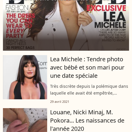
11 mai 2021
Lea Michele : Tendre photo
avec bébé et son mari pour
une date spéciale
Très discrète depuis la polémique dans
laquelle elle avait été empêtrée,
l'actrice et chanteuse américaine Lea
29 avril 2021
Michele a retrouvé le sourire. Sur son
Louane, Nicki Minaj, M.
compte Instagram, le 28 avril,...
Pokora... Les naissances de
l'année 2020