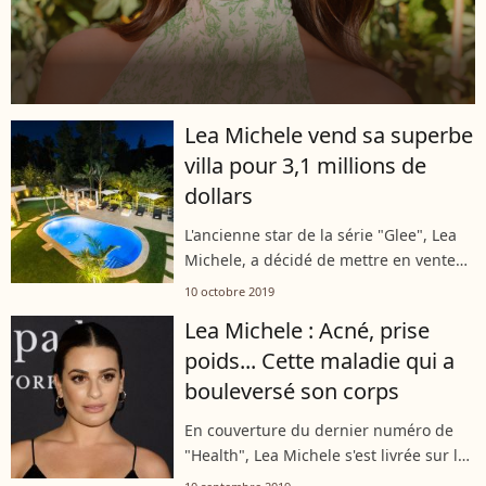
Lea Michele vend sa superbe
villa pour 3,1 millions de
dollars
L'ancienne star de la série "Glee", Lea
Michele, a décidé de mettre en vente
sa magnifique maison de Los Angeles.
10 octobre 2019
L'actrice et chanteuse américaine de 33
Lea Michele : Acné, prise
ans vend sa maison pour la...
poids... Cette maladie qui a
bouleversé son corps
En couverture du dernier numéro de
"Health", Lea Michele s'est livrée sur le
syndrome des ovaires polykystiques,