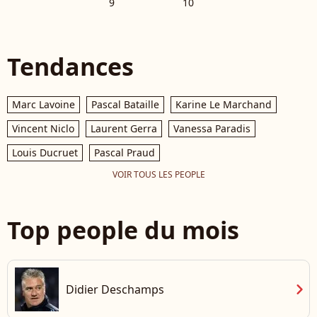
9
10
Tendances
Marc Lavoine
Pascal Bataille
Karine Le Marchand
Vincent Niclo
Laurent Gerra
Vanessa Paradis
Louis Ducruet
Pascal Praud
VOIR TOUS LES PEOPLE
Top people du mois
chevron_right
Didier Deschamps