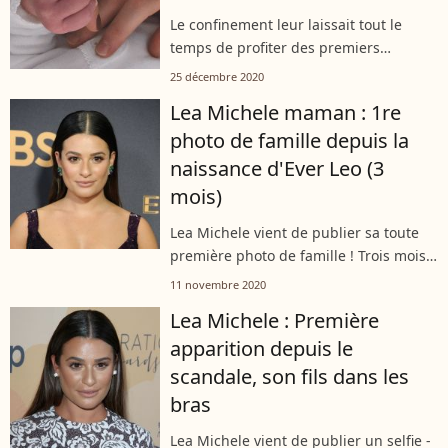
Le confinement leur laissait tout le
temps de profiter des premiers
moments de leurs nouveaux-nés : voici
25 décembre 2020
les célébrités qui sont devenues
Lea Michele maman : 1re
parents en 2020. Aussi bien en France
photo de famille depuis la
qu'aux...
naissance d'Ever Leo (3
mois)
Lea Michele vient de publier sa toute
première photo de famille ! Trois mois
après avoir accouché d'un petit garçon
11 novembre 2020
prénommé Ever Leo, l'actrice de 34 ans
Lea Michele : Première
vient enfin de prendre la...
apparition depuis le
scandale, son fils dans les
bras
Lea Michele vient de publier un selfie -