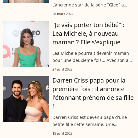
L'ancienne star de la série "Glee" a
annoncé être enceinte de son
28 mars 2024
deuxième enfant sur son compte
"Je vais porter ton bébé" :
Instagram. Une nouvelle qui a ravi ses
Lea Michele, à nouveau
nombreux fans.
maman ? Elle s'explique
Lea Michele pourrait devenir maman
pour une deuxième fois... Avec son ami
et partenaire de la série Glee, Jonathan
27 avril 2022
Groff. La jeune femme serait prête à
Darren Criss papa pour la
donner un coup de main à son...
première fois : il annonce
l'étonnant prénom de sa fille
!
Darren Criss est devenu papa d'une
petite fille cette semaine. Une
naissance tant attendue pour celui qui
15 avril 2022