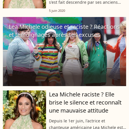
s'est fait descendre par ses anciens
camarades de la série "Glee", l'actrice
5 juin 2020
et chanteuse Lea Michele engrange
finalement quelques témoignages...
Lea Michele odieuse et raciste ? Réactions
et témoignages après ses excuses
4 juin 2020
Lea Michele raciste ? Elle
brise le silence et reconnaît
une mauvaise attitude
Depuis le 1er juin, l'actrice et
chanteuse américaine Lea Michele est