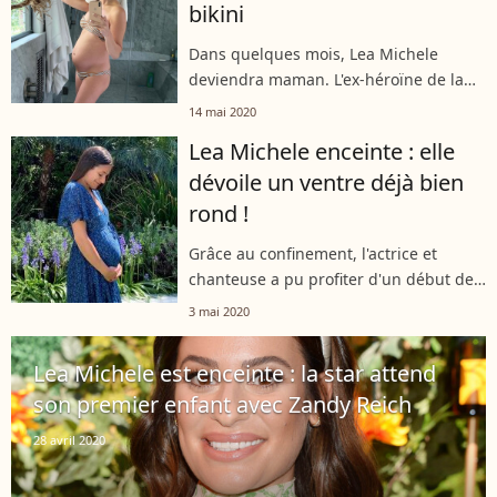
bikini
Dans quelques mois, Lea Michele
deviendra maman. L'ex-héroïne de la
série "Glee" permet à ses followers
14 mai 2020
Instagram de suivre l'avancée de sa
Lea Michele enceinte : elle
grossesse. Elle leur dévoile ses
dévoile un ventre déjà bien
nouvelles...
rond !
Grâce au confinement, l'actrice et
chanteuse a pu profiter d'un début de
grossesse paisible, loin des paparazzis.
3 mai 2020
Finalement, Lea Michele a confirmé
l'arrivée de son premier enfant...
Lea Michele est enceinte : la star attend
son premier enfant avec Zandy Reich
28 avril 2020