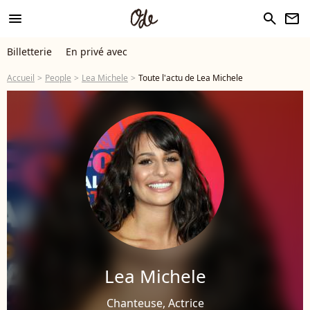
menu
search
newsletter
Billetterie
En privé avec
Accueil
People
Lea Michele
Toute l'actu de Lea Michele
Lea Michele
Chanteuse, Actrice