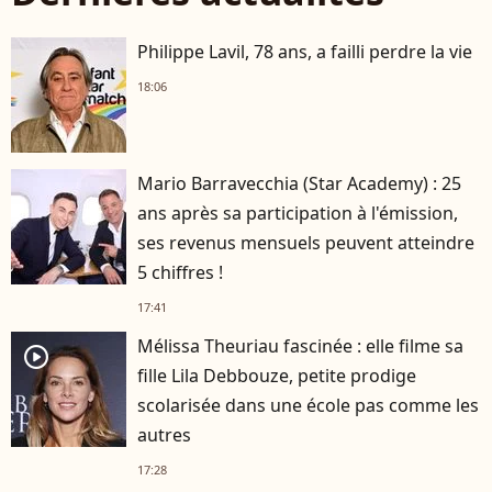
Philippe Lavil, 78 ans, a failli perdre la vie
18:06
Mario Barravecchia (Star Academy) : 25
ans après sa participation à l'émission,
ses revenus mensuels peuvent atteindre
5 chiffres !
17:41
Mélissa Theuriau fascinée : elle filme sa
player2
fille Lila Debbouze, petite prodige
scolarisée dans une école pas comme les
autres
17:28