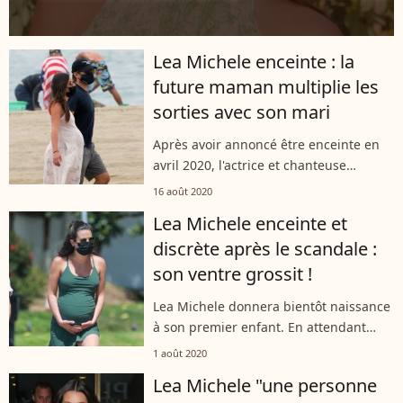
Lea Michele enceinte : la
future maman multiplie les
sorties avec son mari
Après avoir annoncé être enceinte en
avril 2020, l'actrice et chanteuse
américaine Lea Michele reste assez
16 août 2020
discrète. Il faut dire que, depuis, l'ex-
Lea Michele enceinte et
star de "Glee" a été visée par des...
discrète après le scandale :
son ventre grossit !
Lea Michele donnera bientôt naissance
à son premier enfant. En attendant
l'accouchement, elle se dégourdit les
1 août 2020
jambes avec son mari et sa mère. La
Lea Michele "une personne
future maman se fait surtout discrète...