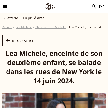
menu
search
newsletter
Billetterie
En privé avec
Accueil
Lea Michele
Photos de Lea Michele
Lea Michele, enceinte de son deuxième enfant, se balade dans les rues de New York le 14 juin 2024. - Photo
arrow_left
RETOUR ARTICLE
Lea Michele, enceinte de son
deuxième enfant, se balade
dans les rues de New York le
14 juin 2024.