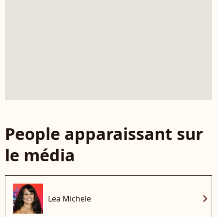
People apparaissant sur
le média
chevron_right
Lea Michele