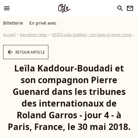
menu
search
newsletter
Billetterie
En privé avec
Accueil
Dernières news
VIDÉO Leïla Kaddour : Son beau et jeune compagnon Pierre Guénard révèle le métier morbide qu'il a déjà exercé
arrow_left
RETOUR ARTICLE
Leïla Kaddour-Boudadi et
son compagnon Pierre
Guenard dans les tribunes
des internationaux de
Roland Garros - jour 4 - à
Paris, France, le 30 mai 2018.