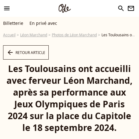
menu
search
newsletter
Billetterie
En privé avec
Accueil
Léon Marchand
Photos de Léon Marchand
Les Toulousains ont accueilli avec ferveur Léon Marchand, après sa performance aux Jeux Olympiques de Paris 2024 sur la place du Capitole le 18 septembre 2024. © Frédéric Maligne/Bestimage - Photo
arrow_left
RETOUR ARTICLE
Les Toulousains ont accueilli
avec ferveur Léon Marchand,
après sa performance aux
Jeux Olympiques de Paris
2024 sur la place du Capitole
le 18 septembre 2024.