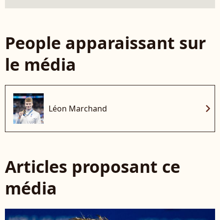
People apparaissant sur
le média
chevron_right
Léon Marchand
Articles proposant ce
média