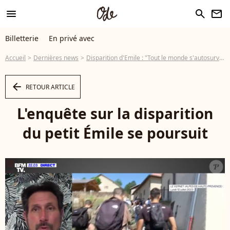
menu
search
newsletter
Billetterie
En privé avec
Accueil
Dernières news
Disparition d'Emile : "Tout le monde s'autosurveille" au Vernet, les habitants plongés dans un "Cluedo grandeur nature"
arrow_left
RETOUR ARTICLE
L'enquête sur la disparition
du petit Émile se poursuit