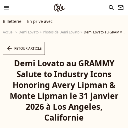
menu
search
newsletter
Billetterie
En privé avec
Accueil
Demi Lovato
Photos de Demi Lovato
Demi Lovato au GRAMMY Salute to Industry Icons Honoring Avery Lipman & Monte Lipman le 31 janvier 2026 à Los Angeles, Californie ©Bestimage - Photo
arrow_left
RETOUR ARTICLE
Demi Lovato au GRAMMY
Salute to Industry Icons
Honoring Avery Lipman &
Monte Lipman le 31 janvier
2026 à Los Angeles,
Californie