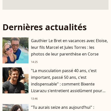
Dernières actualités
Gauthier Le Bret en vacances avec Eloïse,
leur fils Marcel et Jules Torres : les
photos de leur parenthèse en Corse
14:25
"La musculation passé 40 ans, c'est
important, passé 50 ans, c'est
indispensable" : comment Bixente
Lizarazu s'entretient assidûment pour
rester musclé à 56 ans ?
13:46
"Tu aurais seize ans aujourd’hui" :