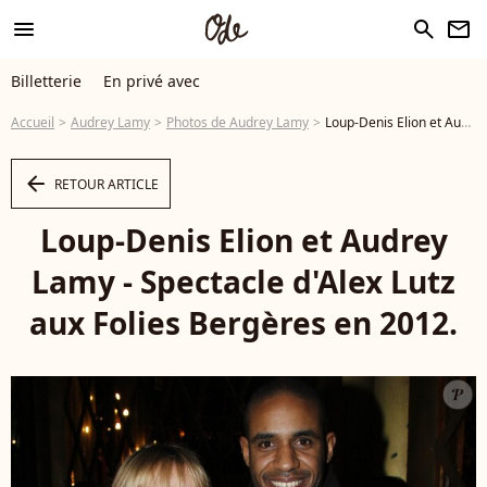
menu
search
newsletter
Billetterie
En privé avec
Accueil
Audrey Lamy
Photos de Audrey Lamy
Loup-Denis Elion et Audrey Lamy - Spectacle d'Alex Lutz aux Folies Bergères en 2012. - Photo
arrow_left
RETOUR ARTICLE
Loup-Denis Elion et Audrey
Lamy - Spectacle d'Alex Lutz
aux Folies Bergères en 2012.