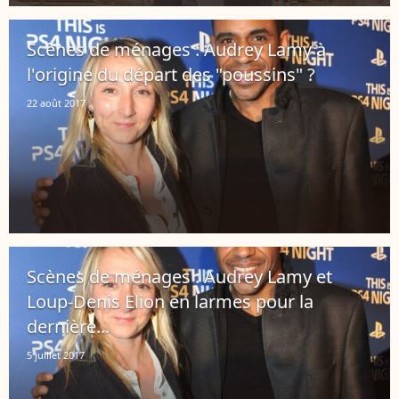
Scènes de ménages : Audrey Lamy à
l'origine du départ des "poussins" ?
22 août 2017
Scènes de ménages : Audrey Lamy et
Loup-Denis Elion en larmes pour la
dernière...
5 juillet 2017