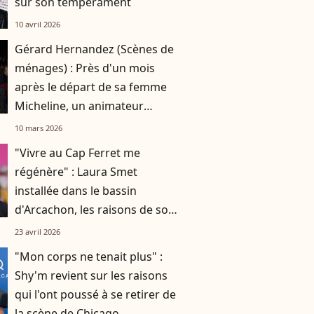
sur son tempérament
10 avril 2026
Gérard Hernandez (Scènes de
ménages) : Près d'un mois
après le départ de sa femme
Micheline, un animateur
proche du couple s'exprime
10 mars 2026
"Vivre au Cap Ferret me
régénère" : Laura Smet
installée dans le bassin
d'Arcachon, les raisons de son
départ de Paris avec son fils et
23 avril 2026
son mari
"Mon corps ne tenait plus" :
Shy'm revient sur les raisons
qui l'ont poussé à se retirer de
la scène de Chicago