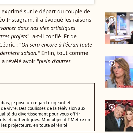
i exprimé sur le départ du couple de
player2
déo Instagram, il a évoqué les raisons
avancer dans nos vies artistiques
tres projets
", a-t-il confié. Et de
édric : "
On sera encore à l'écran toute
 dernière saison.
" Enfin, tout comme
a révélé avoir "
plein d'autres
player2
dias, je pose un regard exigeant et
player2
t de vivre. Des coulisses de la télévision aux
alité du divertissement pour vous offrir
ants et authentiques. Mon objectif ? Mettre en
 les projecteurs, en toute sérénité.