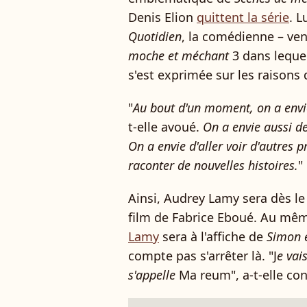
Denis Elion
quittent la série
. L
Quotidien
, la comédienne – ven
moche et méchant
3 dans lequel
s'est exprimée sur les raisons 
"
Au bout d'un moment, on a envie 
t-elle avoué.
On a envie aussi de
On a envie d'aller voir d'autres p
raconter de nouvelles histoires.
"
Ainsi, Audrey Lamy sera dès le 
film de Fabrice Eboué. Au m
Lamy
sera à l'affiche de
Simon e
compte pas s'arrêter là. "J
e vai
s'ap­pelle
Ma reum", a-t-elle con