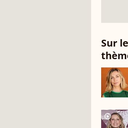
Sur 
thèm
player2