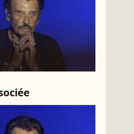
ssociée