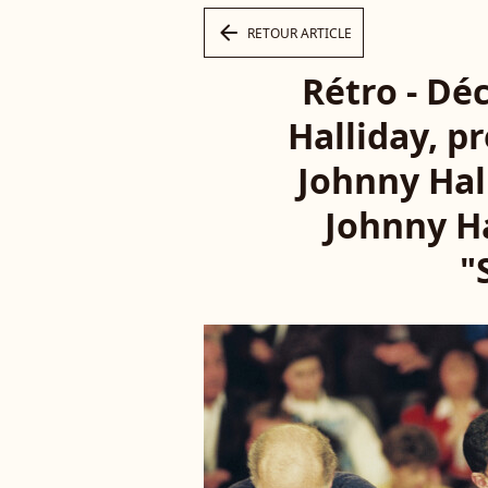
arrow_left
RETOUR ARTICLE
Rétro - Dé
Halliday, p
Johnny Hall
Johnny Ha
"