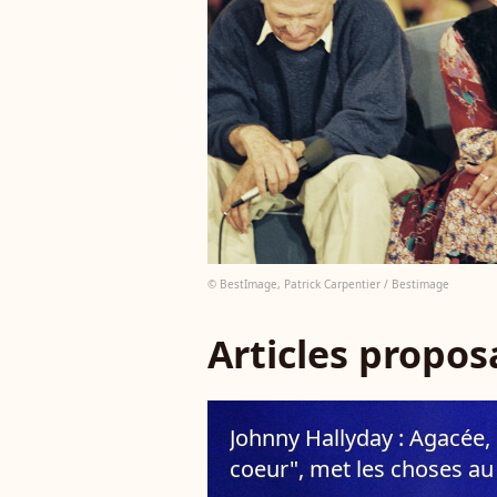
© BestImage, Patrick Carpentier / Bestimage
Articles propo
Johnny Hallyday : Agacée, l
coeur", met les choses au cl