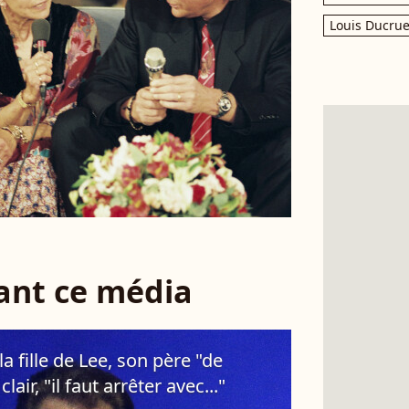
Louis Ducrue
sant ce média
a fille de Lee, son père "de
air, "il faut arrêter avec..."