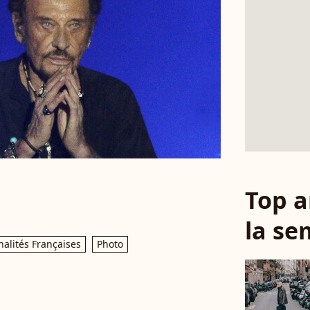
Top a
la se
alités Françaises
Photo