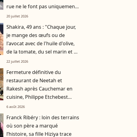
rue ne le font pas uniquement
par gratitude
20 juillet 2026
Shakira, 49 ans : "Chaque jour,
je mange des œufs ou de
l'avocat avec de l'huile d'olive,
de la tomate, du sel marin et un
smoothie"
22 juillet 2026
Fermeture définitive du
restaurant de Neetah et
Rakesh après Cauchemar en
cuisine, Philippe Etchebest
pensait les avoir sauvés
6 août 2026
Franck Ribéry : loin des terrains
où son père a marqué
l’histoire, sa fille Hiziya trace