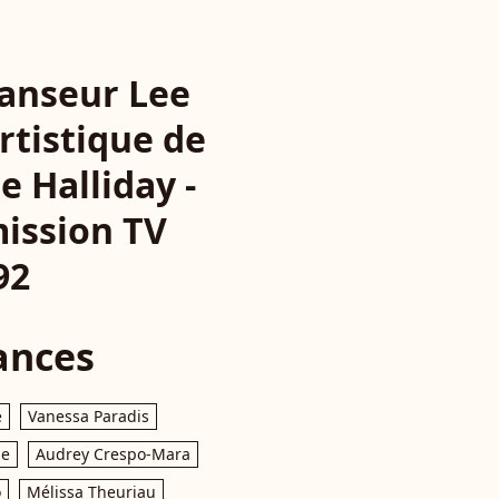
danseur Lee
rtistique de
e Halliday -
mission TV
92
ances
e
Vanessa Paradis
le
Audrey Crespo-Mara
o
Mélissa Theuriau