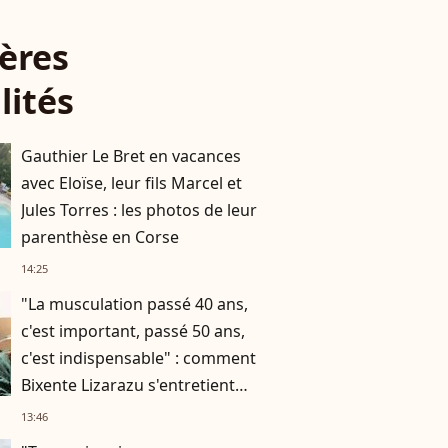
ères
lités
Gauthier Le Bret en vacances
avec Eloïse, leur fils Marcel et
Jules Torres : les photos de leur
parenthèse en Corse
14:25
"La musculation passé 40 ans,
c'est important, passé 50 ans,
c'est indispensable" : comment
Bixente Lizarazu s'entretient
assidûment pour rester musclé
13:46
à 56 ans ?