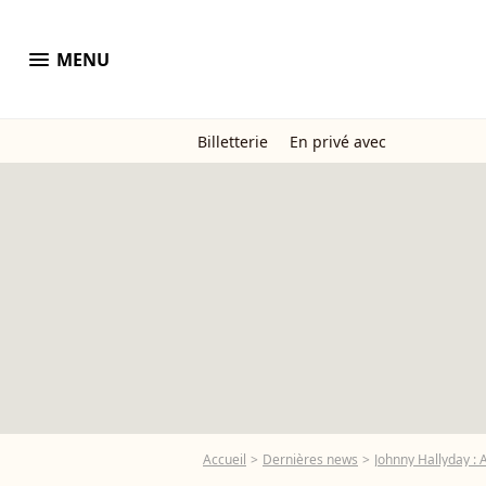
menu
MENU
Billetterie
En privé avec
Accueil
Dernières news
Johnny Hallyday : A