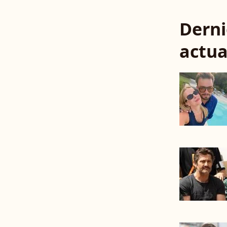
Derni
actua