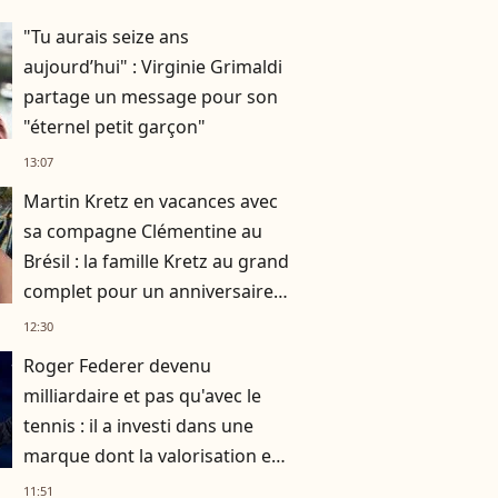
"Tu aurais seize ans
aujourd’hui" : Virginie Grimaldi
partage un message pour son
"éternel petit garçon"
13:07
Martin Kretz en vacances avec
sa compagne Clémentine au
Brésil : la famille Kretz au grand
complet pour un anniversaire
très particulier
12:30
Roger Federer devenu
milliardaire et pas qu'avec le
tennis : il a investi dans une
marque dont la valorisation est
exponentielle
11:51