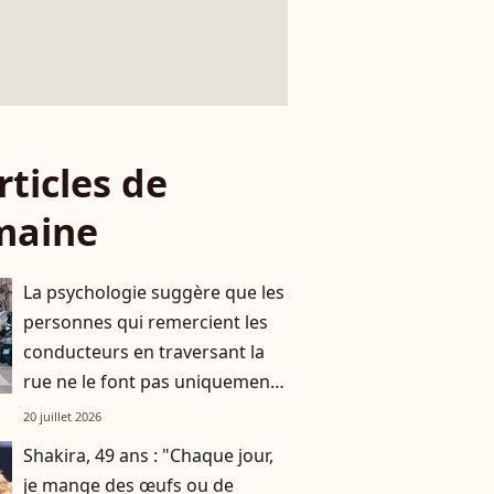
rticles de
maine
La psychologie suggère que les
personnes qui remercient les
conducteurs en traversant la
rue ne le font pas uniquement
par gratitude
20 juillet 2026
Shakira, 49 ans : "Chaque jour,
je mange des œufs ou de