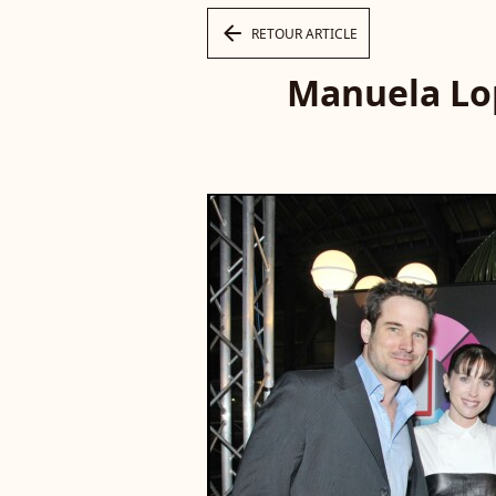
arrow_left
RETOUR ARTICLE
Manuela Lop