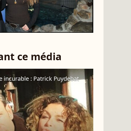
sant ce média
 incurable : Patrick Puydebat