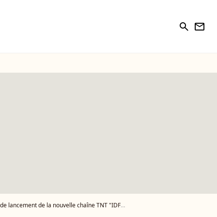
search
newsletter
cement de la nouvelle chaîne TNT "IDF" en 2008. - Photo