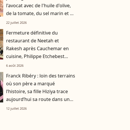
l'avocat avec de l'huile d'olive,
de la tomate, du sel marin et un
smoothie"
22 juillet 2026
Fermeture définitive du
restaurant de Neetah et
Rakesh après Cauchemar en
cuisine, Philippe Etchebest
pensait les avoir sauvés
6 août 2026
Franck Ribéry : loin des terrains
où son père a marqué
l’histoire, sa fille Hiziya trace
aujourd’hui sa route dans un
tout autre univers
12 juillet 2026