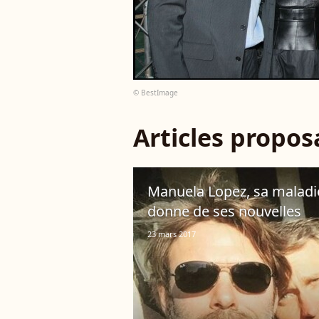
© BestImage
Articles propo
Manuela Lopez, sa maladie
donne de ses nouvelles
23 mars 2017