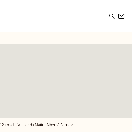
search
newsletter
lier du Maître Albert à Paris, le 30 mars 2015. - Photo