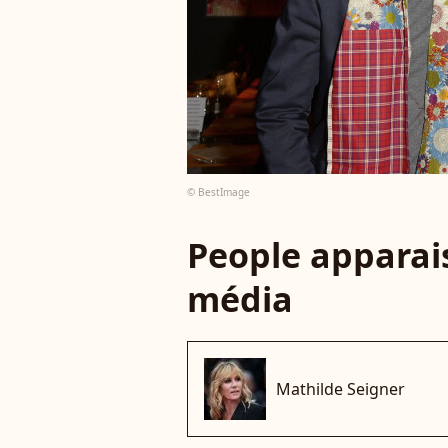
© BestImage
People apparais
média
Mathilde Seigner