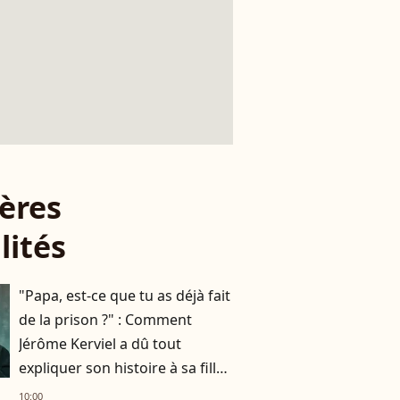
ères
lités
"Papa, est-ce que tu as déjà fait
de la prison ?" : Comment
Jérôme Kerviel a dû tout
expliquer son histoire à sa fille
de 7 ans
10:00