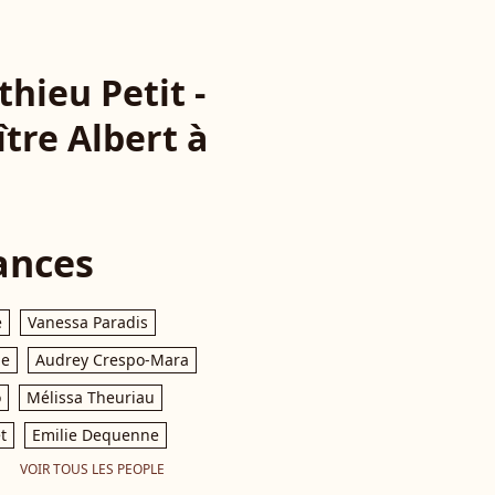
hieu Petit -
ître Albert à
ances
e
Vanessa Paradis
le
Audrey Crespo-Mara
o
Mélissa Theuriau
t
Emilie Dequenne
VOIR TOUS LES PEOPLE