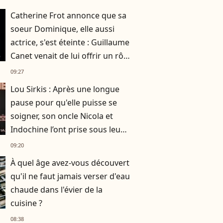
Catherine Frot annonce que sa
soeur Dominique, elle aussi
actrice, s'est éteinte : Guillaume
Canet venait de lui offrir un rôle
dans son film avec Marion
09:27
Cotillard
Lou Sirkis : Après une longue
pause pour qu'elle puisse se
soigner, son oncle Nicola et
Indochine l’ont prise sous leur
aile
09:20
À quel âge avez-vous découvert
qu'il ne faut jamais verser d'eau
chaude dans l'évier de la
cuisine ?
08:38