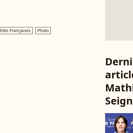
ités Françaises
Photo
Derni
articl
Math
Seign