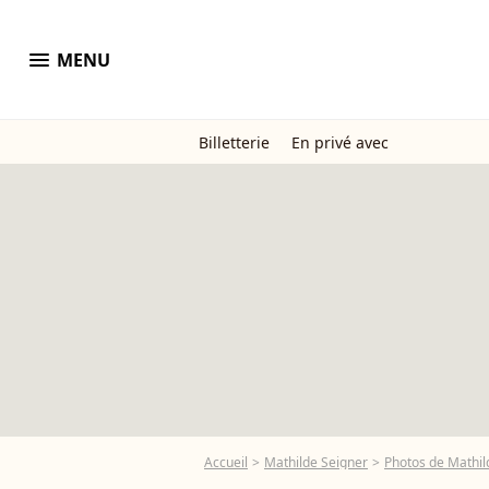
menu
MENU
Billetterie
En privé avec
Accueil
Mathilde Seigner
Photos de Mathil