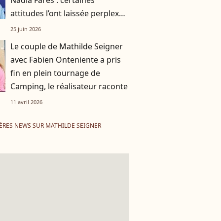
Nadia Farès : certaines
attitudes l’ont laissée perplexe,
"c’est comme une avant-
25 juin 2026
première"
Le couple de Mathilde Seigner
avec Fabien Onteniente a pris
fin en plein tournage de
Camping, le réalisateur raconte
11 avril 2026
ÈRES NEWS SUR MATHILDE SEIGNER