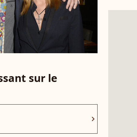
sant sur le
chevron_right