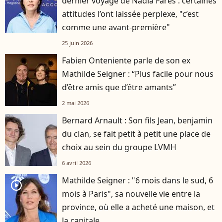
dernier voyage de Nadia Farès : certaines
attitudes l’ont laissée perplexe, "c’est
comme une avant-première"
25 juin 2026
Fabien Onteniente parle de son ex
Mathilde Seigner : “Plus facile pour nous
d’être amis que d’être amants”
2 mai 2026
Bernard Arnault : Son fils Jean, benjamin
du clan, se fait petit à petit une place de
choix au sein du groupe LVMH
6 avril 2026
Mathilde Seigner : "6 mois dans le sud, 6
player2
mois à Paris", sa nouvelle vie entre la
province, où elle a acheté une maison, et
la capitale