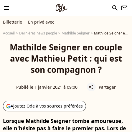
menu
search
newsletter
Billetterie
En privé avec
Accueil
Dernières news people
Mathilde Seigner
Mathilde Seigner en couple avec Mathieu Petit : qui est son compagnon ?
Mathilde Seigner en couple
avec Mathieu Petit : qui est
son compagnon ?
Publié le 1 janvier 2021 à 09:00
Partager
share
Ajoutez Ode à vos sources préférées
Lorsque Mathilde Seigner tombe amoureuse,
elle n'hésite pas à faire le premier pas. Lors de