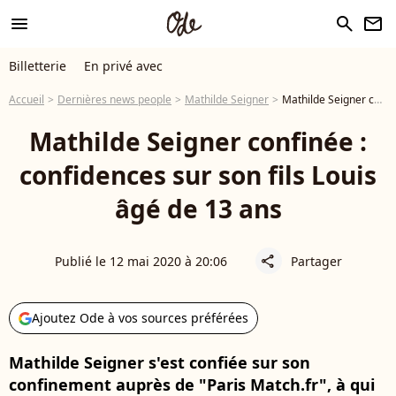
menu
search
newsletter
Billetterie
En privé avec
Accueil
Dernières news people
Mathilde Seigner
Mathilde Seigner confinée : confidences sur son fils Louis âgé de 13 ans
Mathilde Seigner confinée :
confidences sur son fils Louis
âgé de 13 ans
Publié le 12 mai 2020 à 20:06
Partager
share
Ajoutez Ode à vos sources préférées
Mathilde Seigner s'est confiée sur son
confinement auprès de "Paris Match.fr", à qui