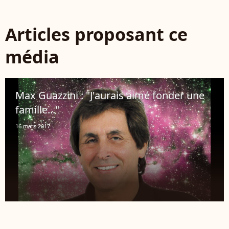
Articles proposant ce
média
Max Guazzini : "J'aurais aimé fonder une
famille..."
16 mars 2017