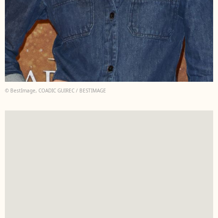
© BestImage, COADIC GUIREC / BESTIMAGE