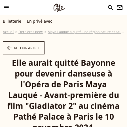
menu
search
newsletter
Billetterie
En privé avec
Accueil
Dernières news
Maya Lauqué a quitté une région nature et sauvage pour Paris, grosse désillusion à la clé
arrow_left
RETOUR ARTICLE
Elle aurait quitté Bayonne
pour devenir danseuse à
l'Opéra de Paris Maya
Lauqué - Avant-première du
film "Gladiator 2" au cinéma
Pathé Palace à Paris le 10