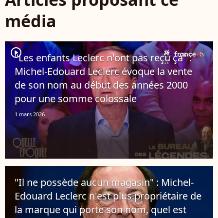
média
player2
"Les enfants Leclerc n'ont pas reçu ça" :
Michel-Edouard Leclerc évoque la vente
de son nom au début des années 2000
pour une somme colossale
1 mars 2026
"Il ne possède aucun magasin" : Michel-
Edouard Leclerc n'est plus propriétaire de
la marque qui porte son nom, quel est