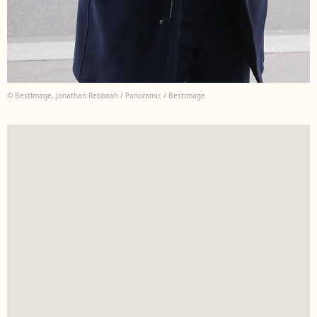
© BestImage, Jonathan Rebboah / Panoramic / Bestimage