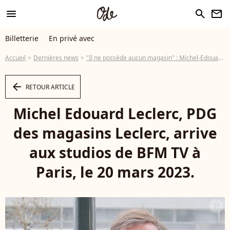
menu
search
newsletter
Billetterie
En privé avec
Accueil
Dernières news
"Il ne possède aucun magasin" : Michel-Edouard Leclerc n'est plus propriétaire de la marque qui porte son nom, quel est vraiment son rôle au sein du groupe ?
arrow_left
RETOUR ARTICLE
Michel Edouard Leclerc, PDG
des magasins Leclerc, arrive
aux studios de BFM TV à
Paris, le 20 mars 2023.