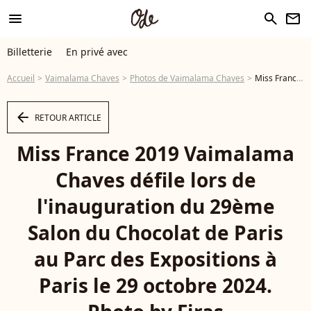
menu
search
newsletter
Billetterie
En privé avec
Accueil
Vaimalama Chaves
Photos de Vaimalama Chaves
Miss France 2019 Vaimalama Chaves défile lors de l'inauguration du 29ème Salon du Chocolat de Paris au Parc des Expositions à Paris le 29 octobre 2024. Photo by Firas Abdullah/ABACAPRESS.COM - Photo
arrow_left
RETOUR ARTICLE
Miss France 2019 Vaimalama
Chaves défile lors de
l'inauguration du 29ème
Salon du Chocolat de Paris
au Parc des Expositions à
Paris le 29 octobre 2024.