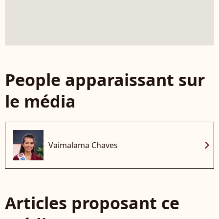
People apparaissant sur
le média
chevron_right
Vaimalama Chaves
Articles proposant ce