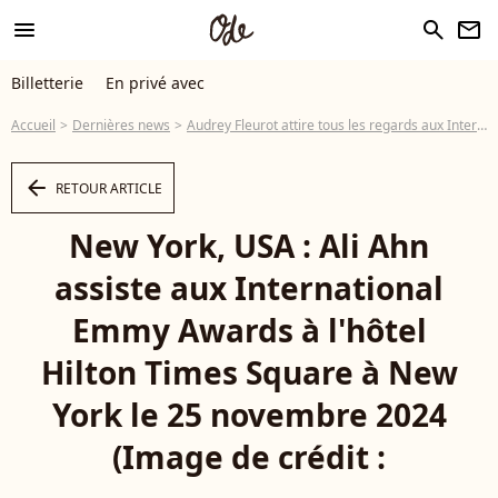
menu
search
newsletter
Billetterie
En privé avec
Accueil
Dernières news
Audrey Fleurot attire tous les regards aux International Emmy Awards, elle n'est pas la seule française à avoir fait briller l'Hexagone
arrow_left
RETOUR ARTICLE
New York, USA : Ali Ahn
assiste aux International
Emmy Awards à l'hôtel
Hilton Times Square à New
York le 25 novembre 2024
(Image de crédit :