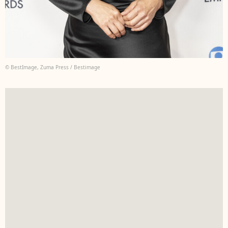
© BestImage, Zuma Press / Bestimage