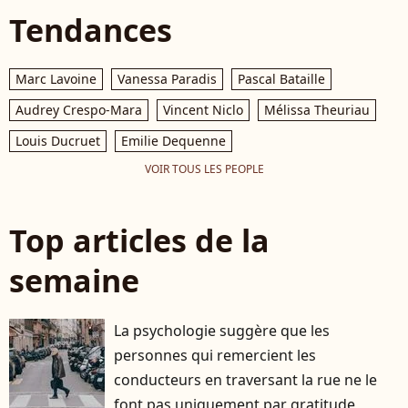
Tendances
Marc Lavoine
Vanessa Paradis
Pascal Bataille
Audrey Crespo-Mara
Vincent Niclo
Mélissa Theuriau
Louis Ducruet
Emilie Dequenne
VOIR TOUS LES PEOPLE
Top articles de la
semaine
La psychologie suggère que les
personnes qui remercient les
conducteurs en traversant la rue ne le
font pas uniquement par gratitude