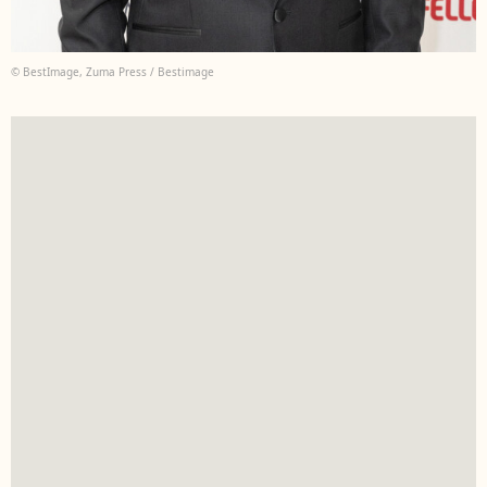
© BestImage, Zuma Press / Bestimage