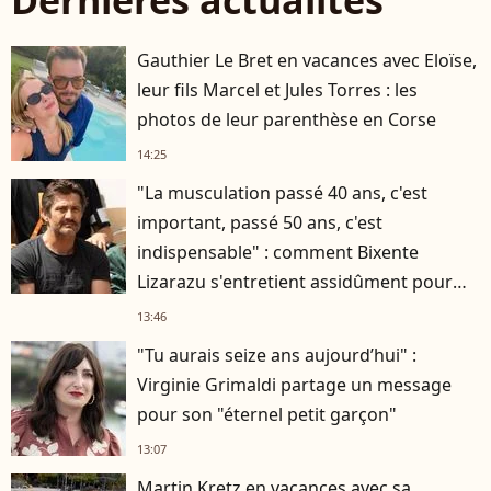
Dernières actualités
Gauthier Le Bret en vacances avec Eloïse,
leur fils Marcel et Jules Torres : les
photos de leur parenthèse en Corse
14:25
"La musculation passé 40 ans, c'est
important, passé 50 ans, c'est
indispensable" : comment Bixente
Lizarazu s'entretient assidûment pour
rester musclé à 56 ans ?
13:46
"Tu aurais seize ans aujourd’hui" :
Virginie Grimaldi partage un message
pour son "éternel petit garçon"
13:07
Martin Kretz en vacances avec sa