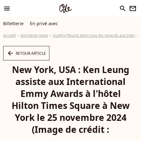
menu
search
newsletter
Billetterie
En privé avec
Accueil
Dernières news
Audrey Fleurot attire tous les regards aux International Emmy Awards, elle n'est pas la seule française à avoir fait briller l'Hexagone
arrow_left
RETOUR ARTICLE
New York, USA : Ken Leung
assiste aux International
Emmy Awards à l'hôtel
Hilton Times Square à New
York le 25 novembre 2024
(Image de crédit :