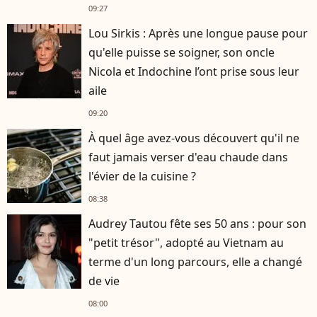
Cotillard
09:27
Lou Sirkis : Après une longue pause pour
qu'elle puisse se soigner, son oncle
Nicola et Indochine l’ont prise sous leur
aile
09:20
À quel âge avez-vous découvert qu'il ne
faut jamais verser d'eau chaude dans
l'évier de la cuisine ?
08:38
Audrey Tautou fête ses 50 ans : pour son
"petit trésor", adopté au Vietnam au
terme d'un long parcours, elle a changé
de vie
08:00