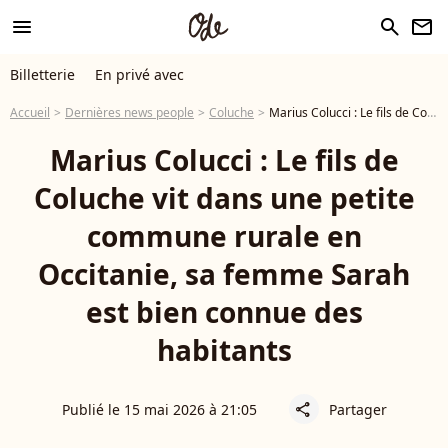
menu
search
newsletter
Billetterie
En privé avec
Accueil
Dernières news people
Coluche
Marius Colucci : Le fils de Coluche vit dans une petite commune rurale en Occitanie, sa femme Sarah est bien connue des habitants
Marius Colucci : Le fils de
Coluche vit dans une petite
commune rurale en
Occitanie, sa femme Sarah
est bien connue des
habitants
Publié le 15 mai 2026 à 21:05
Partager
share