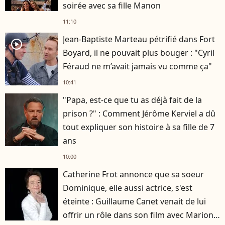
soirée avec sa fille Manon
11:10
Jean-Baptiste Marteau pétrifié dans Fort
player2
Boyard, il ne pouvait plus bouger : "Cyril
Féraud ne m’avait jamais vu comme ça"
10:41
"Papa, est-ce que tu as déjà fait de la
prison ?" : Comment Jérôme Kerviel a dû
tout expliquer son histoire à sa fille de 7
ans
10:00
Catherine Frot annonce que sa soeur
Dominique, elle aussi actrice, s'est
éteinte : Guillaume Canet venait de lui
offrir un rôle dans son film avec Marion